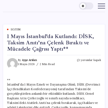
Skip
to
content
EĞITIM
1 Mayıs İstanbul’da Kutlandı: DİSK,
Taksim Anıtı’na Çelenk Bıraktı ve
Mücadele Çağrısı Yaptı**
1
By
Ayşe Arslan
yorumlar kapalı
Mayıs
1 Mayıs 2026
2 Min Read
İstanbul’da
Kutlandı:
DİSK,
**
Taksim
İstanbul’da 1 Mayıs Emek ve Dayanışma Günü, DİSK (Devrimci
Anıtı’na
Çelenk
İşçi Sendikaları Konfederasyonu) tarafından Taksim’de
Bıraktı
gerçekleştirilen anlamlı bir etkinlikle kutlandı. DİSK Genel
ve
Başkanı Arzu Çerkezoğlu ve sınırlı sayıda sendikacı,
Mücadele
Taksim’deki Atatürk Anıtı’na çelenk bırakarak, işçi hakları ve
Çağrısı
adalet taleplerini dile getirdi. Çerkezoğlu, konuşmasında