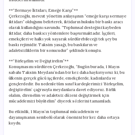
**“Sermaye İktidarı, Emeğe Karşı”**
Çerkezoğlu, mevcut yönetim anlayışının “emeğe karşı sermaye
iktidarı” olduğunu belirterek, iktidarın hukuku bir baskı aracı
olarak kullandığını savundu. “Toplumsal desteğini kaybeden
iktidar, daha baskıcı yöntemlere başvurmaktadır. İşçileri,
emekçileri ve halkı yok sayarak sürdürebileceği tek şey bu
baskı rejimidir. Taksim yasağı, bu baskıların ve
adaletsizliklerin bir sonucudur” şeklinde konuştu.
**“Birleşelim ve Değiştirelim”**
Konuşmasını sürdüren Çerkezoğlu, “Bugün burada, 1 Mayıs
sabahı Taksim Meydanı’ndan bir kez daha haykırıyoruz ki, bu
ülkenin gerçek gücü işçilerde, emekçilerde, kadınlarda ve
gençlerdedir. Bu nedenle tüm sınıf kardeşlerimizi ‘Birleşelim,
değiştirelim’ çağrısıyla meydanlara davet ediyoruz. Birlik
olalım, direnelim ve adaletsiz düzeni değiştirmek için
mücadelemizi büyütelim” diyerek sözlerini tamamladı.
Bu etkinlik, 1 Mayıs’ın toplumsal mücadelenin ve
dayanışmanın sembolü olarak önemini bir kez daha ortaya
koydu.