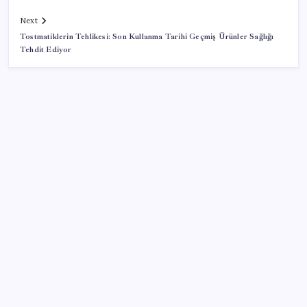
Next
Tostmatiklerin Tehlikesi: Son Kullanma Tarihi Geçmiş Ürünler Sağlığı
Tehdit Ediyor
SON YAZILAR
ABD’den Türk zeytinyağına vergi engeli:
İhracatçılardan acil çağrı
Electronic Arts Satıldı
Tüm Yerel-Sen’den yeni çözüm sürecine tepki:
‘Terörle pazarlık olmaz’