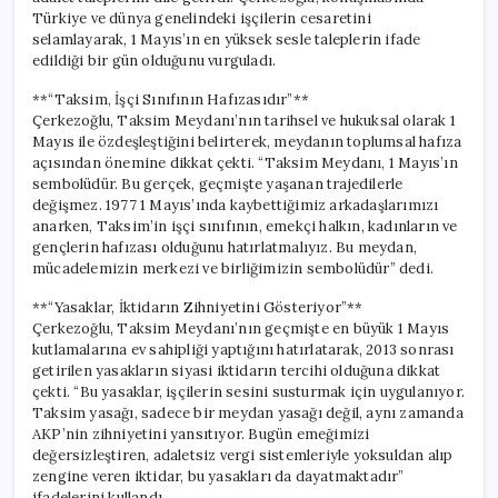
Yaptı**
Türkiye ve dünya genelindeki işçilerin cesaretini
için
selamlayarak, 1 Mayıs’ın en yüksek sesle taleplerin ifade
edildiği bir gün olduğunu vurguladı.
**“Taksim, İşçi Sınıfının Hafızasıdır”**
Çerkezoğlu, Taksim Meydanı’nın tarihsel ve hukuksal olarak 1
Mayıs ile özdeşleştiğini belirterek, meydanın toplumsal hafıza
açısından önemine dikkat çekti. “Taksim Meydanı, 1 Mayıs’ın
sembolüdür. Bu gerçek, geçmişte yaşanan trajedilerle
değişmez. 1977 1 Mayıs’ında kaybettiğimiz arkadaşlarımızı
anarken, Taksim’in işçi sınıfının, emekçi halkın, kadınların ve
gençlerin hafızası olduğunu hatırlatmalıyız. Bu meydan,
mücadelemizin merkezi ve birliğimizin sembolüdür” dedi.
**“Yasaklar, İktidarın Zihniyetini Gösteriyor”**
Çerkezoğlu, Taksim Meydanı’nın geçmişte en büyük 1 Mayıs
kutlamalarına ev sahipliği yaptığını hatırlatarak, 2013 sonrası
getirilen yasakların siyasi iktidarın tercihi olduğuna dikkat
çekti. “Bu yasaklar, işçilerin sesini susturmak için uygulanıyor.
Taksim yasağı, sadece bir meydan yasağı değil, aynı zamanda
AKP’nin zihniyetini yansıtıyor. Bugün emeğimizi
değersizleştiren, adaletsiz vergi sistemleriyle yoksuldan alıp
zengine veren iktidar, bu yasakları da dayatmaktadır”
ifadelerini kullandı.