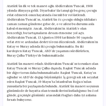
Atatürk’ün ilk ve tek manevi oğlu Abdürrahim Tuncak, 1908
yılında dünyaya geldi. Diyarbakır’da tanıştığı bu genç çocuğu
evlat edinerek onun hayatında önemli bir rol üstlendi.
Abdürrahim Tuncak’ın, Atatürk’ün öz çocuğu olduğu iddiaları
zaman zaman gündeme gelse de, o ve ailesi bu durumu asla
kabul etmemiştir. Ancak, Abdürrahim’in Atatürk’e olan
benzerliği, bu tartışmaların devam etmesine yol açtı.
Abdürrahim Tuncak, 13 Ağustos 1998 tarihinde 90 yaşında
vefat etti ve ardından devlet töreni düzenlendi. Abdürrahim’in
Kutay ve Nuray adında iki çocuğu bulunmakta. Bu iki
kardeşten Kutay Tuncak, ABD’de yaşamını sürdürürken,
Nuray Çulha Türkiye’de bulunmaktadır.
Atatürk’ün manevi evladı Abdürrahim Tuncak’ın torunları olan
Kutay Tuncak ve Nuray Çulha dışında, Başkut Tuncak adında
bir diğer torun daha bulunmaktadır. Başkut Tuncak, Kutay’ın
oğludur ve ABD’de doğup büyümüştür. İş gereği sık sık seyahat
eden Başkut Tuncak, 19 Mayıs’ta İstanbul’un Boğazı’ndan
yunuslarla bir paylaşımda bulundu. Atatürk’ün manevi soyunun
günümüzde de hayatta olan temsilcilerini kutladığımız bu özel
günde, geçmişle günümüz arasındaki bağları daha iyi anlama
fırsatı buluyoruz.