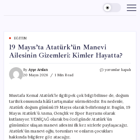
Skip
to
content
EĞITIM
19 Mayıs’ta Atatürk’ün Manevi
Ailesinin Gizemleri: Kimler Hayatta?
19
By
Ayşe Arslan
yorumlar kapalı
Mayıs’ta
20 Mayıs 2026
1 Min Read
Atatürk’ün
Manevi
Ailesinin
Mustafa Kemal Atatürk’le ilgili pek çok bilgi bilinse de, doğum
Gizemleri:
tarihi konusunda hâlâ tartışmalar sürmektedir. Bu nedenle,
Kimler
Hayatta?
Atatürk doğum gününü 19 Mayıs olarak belirlemiştir. Bugün, 19
için
Mayıs Atatürk’ü Anma, Gençlik ve Spor Bayramı olarak
kutlanıyor. YENİÇAĞ olarak bu özel günde Atatürk’ün
günümüze ulaşan manevi ailesini ilk kez sizlerle paylaşacağız.
Atatürk’ün manevi oğlu, torunları ve onların çocukları
hakkında bilgilere göz atacağız.