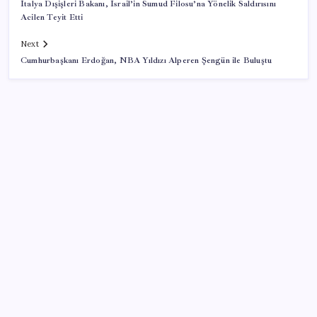
İtalya Dışişleri Bakanı, İsrail’in Sumud Filosu’na Yönelik Saldırısını
Acilen Teyit Etti
Next
Cumhurbaşkanı Erdoğan, NBA Yıldızı Alperen Şengün ile Buluştu
SON YAZILAR
ABD’den Türk zeytinyağına vergi engeli:
İhracatçılardan acil çağrı
Electronic Arts Satıldı
Tüm Yerel-Sen’den yeni çözüm sürecine tepki: