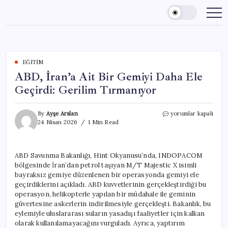
Skip
to
content
EĞITIM
ABD, İran’a Ait Bir Gemiyi Daha Ele
Geçirdi: Gerilim Tırmanıyor
ABD,
By
Ayşe Arslan
yorumlar kapalı
İran’a
24 Nisan 2026
1 Min Read
Ait
Bir
Gemiyi
ABD Savunma Bakanlığı, Hint Okyanusu’nda, INDOPACOM
Daha
bölgesinde İran’dan petrol taşıyan M/T Majestic X isimli
Ele
Geçirdi:
bayraksız gemiye düzenlenen bir operasyonda gemiyi ele
Gerilim
geçirdiklerini açıkladı. ABD kuvvetlerinin gerçekleştirdiği bu
Tırmanıyor
operasyon, helikopterle yapılan bir müdahale ile geminin
için
güvertesine askerlerin indirilmesiyle gerçekleşti. Bakanlık, bu
eylemiyle uluslararası suların yasadışı faaliyetler için kalkan
olarak kullanılamayacağını vurguladı. Ayrıca, yaptırım