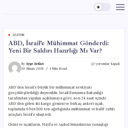
Skip
to
content
EĞITIM
ABD, İsrail’e Mühimmat Gönderdi:
Yeni Bir Saldırı Hazırlığı Mı Var?
ABD,
By
Ayşe Arslan
yorumlar kapalı
İsrail’e
30 Nisan 2026
1 Min Read
Mühimmat
Gönderdi:
Yeni
ABD’den İsrail’e büyük bir mühimmat sevkiyatı
Bir
gerçekleştirildiği duyuruldu. İsrail Savunma Bakanlığı
Saldırı
Hazırlığı
tarafından yapılan açıklamaya göre, son 24 saat içinde
Mı
ABD’den gelen iki kargo gemisi ve birkaç askeri uçak,
Var?
toplamda 6 bin 500 ton ağırlığında mühimmat ve hafif zırhlı
için
araçları İsrail’e ulaştırdı.
Gemi ve uçakların, Hayfa ve Aşdod limanlarına yanaştığı