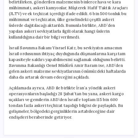
belirtilirken, gönderilen malzemenin binlerce hava ve kara
mühimmatı, askeri kamyonlar, Müşterek Hafif Taktik Araçları
(JLTV) ve ek teçhizat içerdiği ifade edildi. 6 bin 500 tonluk bu
mühimmat ve teçhizatın, ülke genelindeki çeşitli askeri
üslerde dağıtılacağı aktarıldı. Bununla birlikte, ABD’den
yapılan askeri sevkiyatlarla ilgili olarak hangi üslerin
kullanıldığına dair bir bilgi verilmedi.
İsrail Savunma Bakanı Yisrael Katz, bu sevkiyatın amacının
İsrail ordusunun ihtiyaç duyduğunda düşmanlarına karşı tam
kapasiteyle saldırı yapabilmesini sağlamak olduğunu belirtti.
Savunma Bakanlığı Genel Müdürü Amir Baram ise, ABD’den
gelen askeri malzeme sevkiyatlarının önümüzdeki haftalarda
daha da artarak devam edeceğini açıkladı.
Açıklamada ayrıca, ABD ile birlikte İran’a yönelik askeri
operasyonların başladığı 28 Şubat’tan bu yana, askeri kargo
uçakları ve gemilerin ABD’den İsrail’e toplam 115 bin 600
tondan fazla askeri teçhizat taşıdığı bilgisi de paylaşıldı. Bu
gelişmeler, bölgedeki gerginliklerin artabileceğine dair
endişeleri beraberinde getiriyor.