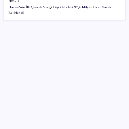
Next
Hazine’nin İlk Çeyrek Vergi Dışı Gelirleri 92,4 Milyar Lira Olarak
Belirlendi
SON YAZILAR
Electronic Arts Satıldı
Tüm Yerel-Sen’den yeni çözüm sürecine tepki:
‘Terörle pazarlık olmaz’
Resmen Meclis’e sunuldu: İşte 10 soruda ‘çerçeve
yasa’ teklifi…
CarrefourSA’dan dikkat çeken ‘alkol’ kararı: Stoklar