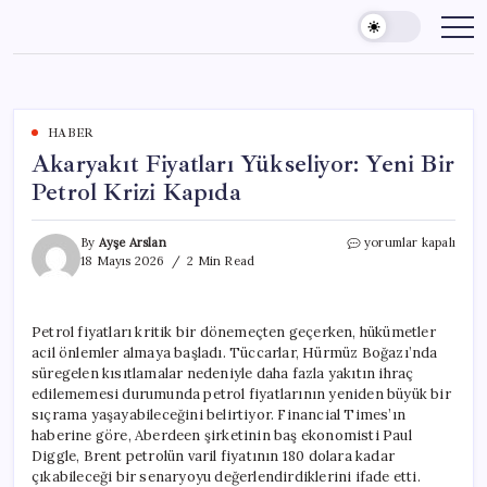
Skip
to
content
HABER
Akaryakıt Fiyatları Yükseliyor: Yeni Bir
Petrol Krizi Kapıda
Akaryakıt
By
Ayşe Arslan
yorumlar kapalı
Fiyatları
18 Mayıs 2026
2 Min Read
Yükseliyor:
Yeni
Bir
Petrol fiyatları kritik bir dönemeçten geçerken, hükümetler
Petrol
acil önlemler almaya başladı. Tüccarlar, Hürmüz Boğazı’nda
Krizi
Kapıda
süregelen kısıtlamalar nedeniyle daha fazla yakıtın ihraç
için
edilememesi durumunda petrol fiyatlarının yeniden büyük bir
sıçrama yaşayabileceğini belirtiyor. Financial Times’ın
haberine göre, Aberdeen şirketinin baş ekonomisti Paul
Diggle, Brent petrolün varil fiyatının 180 dolara kadar
çıkabileceği bir senaryoyu değerlendirdiklerini ifade etti.