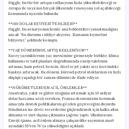
Diggle, bu tür bir artışın enflasyonu hızla yükseltebileceği ve
Avrupa ile Asya’nın birçok ülkesinde resesyona yol açabileceği
konusunda uyarıda bulundu.
**180 DOLAR SEVİYESİ TEHLİKESİ**
Diggle, bu senaryonun henüz ana beklentileri yansıtmadığını
ancak “Bu durumu ciddiye alıyoruz. Zamanın kıymetini
biliyoruz.” şeklinde konuştu.
**YAZ DÖNEMİNDE ARTIŞ BEKLENİYOR**
Kuzey yarımkürenin yaz mevsimine girmesiyle birlikte, klima
kullanımı ve tatil planları doğrultusunda enerji talebinin
artması, ham petrol, benzin, dizel ve jet yakıtı arzı üzerindeki
baskıyı artıracak. Bu dönem, küresel petrol stoklarının en hızlı
düşüşü yaşadığı bir zaman dilimini de ifade ediyor.
**HÜKÜMETLERDEN ACİL ÖNLEMLER**
Avustralya, yakıt ve gübre stoğunu artırmak için 10 milyar
dolar harcama sözü verirken, Fransa ekonomisini korumak
amacıyla destek politikalarını gözden geçireceğini duyurdu.
Hindistan ise döviz rezervlerini güçlendirmek için halka altın
almama ve yurt dışına çıkmama çağrısı yaptı. Uluslararası
Enerji Ajansı, acil önlem almaya çalışan ülke sayısının mart
ayındaki 55’ten 76’ya yükseldiğini açıkladı.