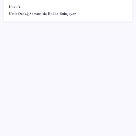
Next
Ümit Özdağ Samsun’da Halkla Buluşuyor
SON YAZILAR
Pezeşkiyan: Teslim olmaya zorlanırsak savaşırız,
boyun eğmeyiz
ABD, İran bağlantılı kripto para borsasına yaptırım
uyguladı
Telif baskısı sonuç verdi: Suno şarkılarına dijital imza
geliyor