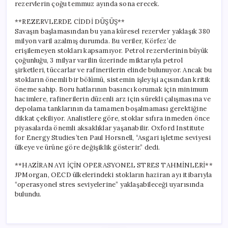
rezervlerin çoğu temmuz ayında sona erecek.
**REZERVLERDE CİDDİ DÜŞÜŞ**
Savaşın başlamasından bu yana küresel rezervler yaklaşık 380
milyon varil azalmış durumda. Bu veriler, Körfez’de
erişilemeyen stokları kapsamıyor. Petrol rezervlerinin büyük
çoğunluğu, 3 milyar varilin üzerinde miktarıyla petrol
şirketleri, tüccarlar ve rafinerilerin elinde bulunuyor. Ancak bu
stokların önemli bir bölümü, sistemin işleyişi açısından kritik
öneme sahip. Boru hatlarının basıncı korumak için minimum
hacimlere, rafinerilerin düzenli arz için sürekli çalışmasına ve
depolama tanklarının da tamamen boşalmaması gerektiğine
dikkat çekiliyor. Analistlere göre, stoklar sıfıra inmeden önce
piyasalarda önemli aksaklıklar yaşanabilir. Oxford Institute
for Energy Studies’ten Paul Horsnell, “Asgari işletme seviyesi
ülkeye ve ürüne göre değişiklik gösterir.” dedi.
**HAZİRAN AYI İÇİN OPERASYONEL STRES TAHMİNLERİ**
JPMorgan, OECD ülkelerindeki stokların haziran ayı itibarıyla
“operasyonel stres seviyelerine” yaklaşabileceği uyarısında
bulundu.