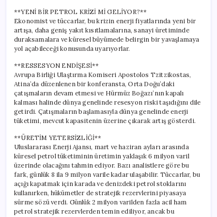
**YENİ BİR PETROL KRİZİ Mİ GELİYOR?**
Ekonomist ve tüccarlar, bu krizin enerji fiyatlarında yeni bir
artışa, daha geniş yakıt kısıtlamalarına, sanayi üretiminde
duraksamalara ve küresel büyümede belirgin bir yavaşlamaya
yol açabileceği konusunda uyarıyorlar.
**RESSESYON ENDİŞESİ**
Avrupa Birliği Ulaştırma Komiseri Apostolos Tzitzikostas,
Atina’da düzenlenen bir konferansta, Orta Doğu’daki
çatışmaların devam etmesi ve Hürmüz Boğazı’nın kapalı
kalması halinde dünya genelinde resesyon riski taşıdığını dile
getirdi. Çatışmaların başlamasıyla dünya genelinde enerji
tüketimi, mevcut kapasitenin üzerine çıkarak artış gösterdi.
**ÜRETİM YETERSİZLİĞİ**
Uluslararası Enerji Ajansı, mart ve haziran ayları arasında
küresel petrol tüketiminin üretimin yaklaşık 6 milyon varil
üzerinde olacağını tahmin ediyor. Bazı analistlere göre bu
fark, günlük 8 ila 9 milyon varile kadar ulaşabilir. Tüccarlar, bu
açığı kapatmak için karada ve denizdeki petrol stoklarını
kullanırken, hükümetler de stratejik rezervlerini piyasaya
sürme sözü verdi. Günlük 2 milyon varilden fazla acil ham
petrol stratejik rezervlerden temin ediliyor, ancak bu