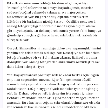
Piksellerin mükemmel olduğu bir dünyada, birçok kişi
“ruhsuz” görüntülerden sıkılmaya başladı. Şimdi, insanlar
sadece fotoğraf çekmekle kalmayıp, o anı gerçekten
hissetmek istiyor. Bu geri dönüş, dijitalin hızlı tüketim
kültürüne bir başkaldırı niteliği taşıyor. Özellikle genç nesil,
analog fotoğrafçılığı modern bir meditasyon biçimi olarak
görmeye başladı. Bir deklanşöre basmak yerine, filmi banyoya
gönderip sonuçları günlerce heyecanla beklemek, sabırlı bir
süreç sunuyor.
Gerçek film şeritlerinin sunduğu dokuyu ve yaşanmışlık hissini
yazılımlarla taklit etmek oldukça zor. Nostaljiye olan bu özlem,
fotoğrafı sadece bir veri olmaktan çıkarıp, fiziksel bir anıya
dönüştürüyor. Analog fotoğraflar, anılarımızı somutlaştırarak
daha kalıcı hale getiriyor.
Yeni başlayanlardan profesyonellere kadar herkes için uygun
ekipman seçenekleri mevcut. Eğer film çekmenin büyülü
atmosferini yaşamak ama zahmetle uğraşmak istemiyorsanız,
Kodak Ektar H35 gibi uygun fiyatlı modeller iyi bir başlangıç
olabilir. Daha profesyonel bir deneyim isteyenler için ise
Pentax 17 ve ikonik Canon AE-1 gibi modeller, vazgeçilmezler
arasında. Bu cihazların çoğunu sıfır olarak bulmak zor olsa da,
yenilenmiş ve bakımı yapılmış ikinci el modeller de oldukça