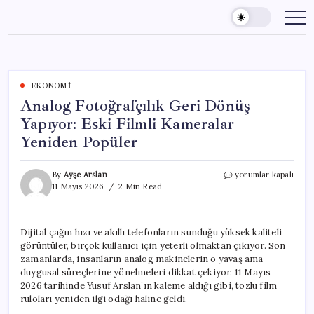
Skip
to
content
EKONOMI
Analog Fotoğrafçılık Geri Dönüş
Yapıyor: Eski Filmli Kameralar
Yeniden Popüler
Analog
By
Ayşe Arslan
yorumlar kapalı
Fotoğrafçılık
11 Mayıs 2026
2 Min Read
Geri
Dönüş
Yapıyor:
Dijital çağın hızı ve akıllı telefonların sunduğu yüksek kaliteli
Eski
görüntüler, birçok kullanıcı için yeterli olmaktan çıkıyor. Son
Filmli
Kameralar
zamanlarda, insanların analog makinelerin o yavaş ama
Yeniden
duygusal süreçlerine yönelmeleri dikkat çekiyor. 11 Mayıs
Popüler
2026 tarihinde Yusuf Arslan’ın kaleme aldığı gibi, tozlu film
için
ruloları yeniden ilgi odağı haline geldi.