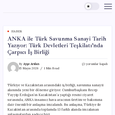
Skip
to
content
HABER
ANKA ile Türk Savunma Sanayi Tarih
Yazıyor: Türk Devletleri Teşkilatı’nda
Çarpıcı İş Birliği
ANKA
By
Ayşe Arslan
yorumlar kapalı
ile
15 Mayıs 2026
1 Min Read
Türk
Savunma
Sanayi
Türkiye ve Kazakistan arasındaki iş birliği, savunma sanayii
Tarih
alanında yeni bir döneme giriyor. Cumhurbaşkanı Recep
Yazıyor:
Türk
Tayyip Erdoğan’ın Kazakistan’a yaptığı resmi ziyaret
Devletleri
sırasında, ANKA insansız hava aracının üretim ve bakımına
Teşkilatı’nda
dair önemli bir anlaşma imzalandı. Bu anlaşma, Türkiye ile
Çarpıcı
Kazakistan arasında toplamda 13 farklı alanda imzalanan
İş
anlaşmalardan sadece biri.