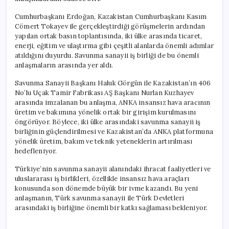
Birliği
için
Cumhurbaşkanı Erdoğan, Kazakistan Cumhurbaşkanı Kasım
Cömert Tokayev ile gerçekleştirdiği görüşmelerin ardından
yapılan ortak basın toplantısında, iki ülke arasında ticaret,
enerji, eğitim ve ulaştırma gibi çeşitli alanlarda önemli adımlar
atıldığını duyurdu. Savunma sanayii iş birliği de bu önemli
anlaşmaların arasında yer aldı.
Savunma Sanayii Başkanı Haluk Görgün ile Kazakistan’ın 406
No’lu Uçak Tamir Fabrikası AŞ Başkanı Nurlan Kuzhayev
arasında imzalanan bu anlaşma, ANKA insansız hava aracının
üretim ve bakımına yönelik ortak bir girişim kurulmasını
öngörüyor. Böylece, iki ülke arasındaki savunma sanayii iş
birliğinin güçlendirilmesi ve Kazakistan’da ANKA platformuna
yönelik üretim, bakım ve teknik yeteneklerin artırılması
hedefleniyor.
Türkiye’nin savunma sanayii alanındaki ihracat faaliyetleri ve
uluslararası iş birlikleri, özellikle insansız hava araçları
konusunda son dönemde büyük bir ivme kazandı. Bu yeni
anlaşmanın, Türk savunma sanayii ile Türk Devletleri
arasındaki iş birliğine önemli bir katkı sağlaması bekleniyor.