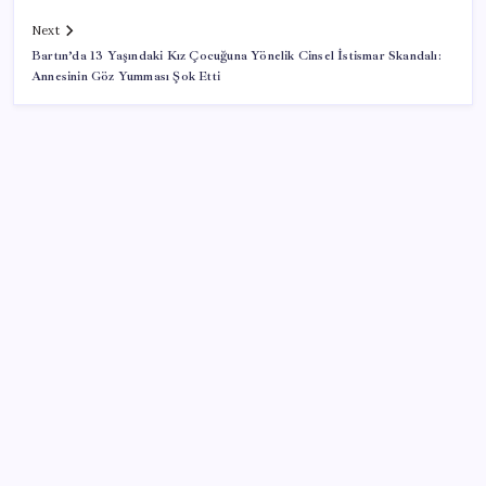
Next
Bartın’da 13 Yaşındaki Kız Çocuğuna Yönelik Cinsel İstismar Skandalı:
Annesinin Göz Yumması Şok Etti
SON YAZILAR
Android 17 bazı Galaxy modelleri için veda
güncellemesi olacak
Beklenen veri geldi: Altın uçuşa geçti
Çin’in altın alımında üç yılın rekoru