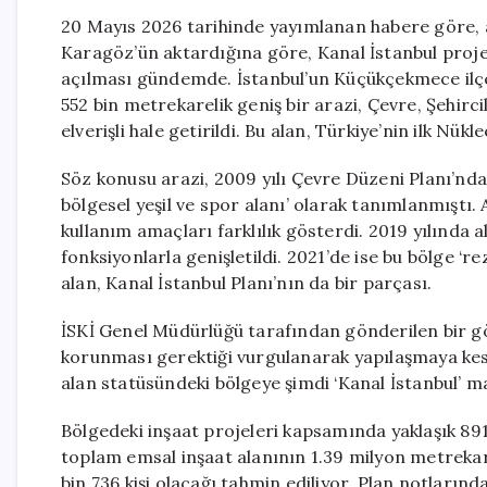
20 Mayıs 2026 tarihinde yayımlanan habere göre, 
Karagöz’ün aktardığına göre, Kanal İstanbul projes
açılması gündemde. İstanbul’un Küçükçekmece ilçes
552 bin metrekarelik geniş bir arazi, Çevre, Şehirci
elverişli hale getirildi. Bu alan, Türkiye’nin ilk N
Söz konusu arazi, 2009 yılı Çevre Düzeni Planı’nda ‘a
bölgesel yeşil ve spor alanı’ olarak tanımlanmıştı. A
kullanım amaçları farklılık gösterdi. 2019 yılında ala
fonksiyonlarla genişletildi. 2021’de ise bu bölge ‘rez
alan, Kanal İstanbul Planı’nın da bir parçası.
İSKİ Genel Müdürlüğü tarafından gönderilen bir gö
korunması gerektiği vurgulanarak yapılaşmaya kesin
alan statüsündeki bölgeye şimdi ‘Kanal İstanbul’ m
Bölgedeki inşaat projeleri kapsamında yaklaşık 891
toplam emsal inşaat alanının 1.39 milyon metrekar
bin 736 kişi olacağı tahmin ediliyor. Plan notlarınd