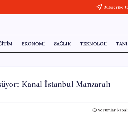
Subscribe t
ĞİTİM
EKONOMİ
SAĞLIK
TEKNOLOJİ
TANI
üyor: Kanal İstanbul Manzaralı
Askeri
yorumlar kapal
Alanlar
Rant
İçin