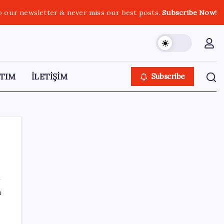
o our newsletter & never miss our best posts.
Subscribe Now!
TIM
İLETİŞİM
Subscribe
SON YAZILAR
ı
Pezeşkiyan: Teslim olmaya zorlanırsak
savaşırız, boyun eğmeyiz