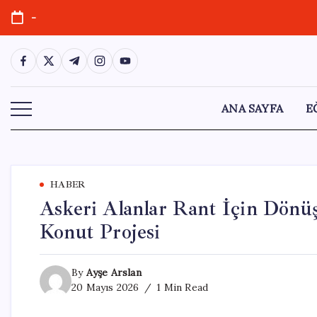
Skip
-
to
content
https://www.facebook.com/
https://twitter.com/
https://t.me/
https://www.instagram.com/
https://youtube.com/
ANA SAYFA
E
HABER
Askeri Alanlar Rant İçin Dönüş
Konut Projesi
By
Ayşe Arslan
20 Mayıs 2026
1 Min Read