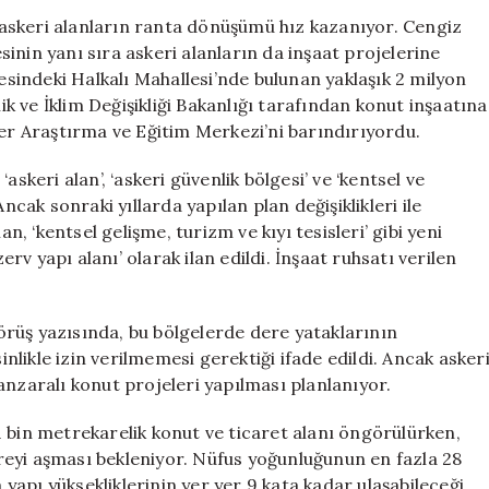
Dönüşüyor:
askeri alanların ranta dönüşümü hız kazanıyor. Cengiz
Kanal
inin yanı sıra askeri alanların da inşaat projelerine
İstanbul
indeki Halkalı Mahallesi’nde bulunan yaklaşık 2 milyon
Manzaralı
lik ve İklim Değişikliği Bakanlığı tarafından konut inşaatına
Konut
ükleer Araştırma ve Eğitim Merkezi’ni barındırıyordu.
Projesi
için
skeri alan’, ‘askeri güvenlik bölgesi’ ve ‘kentsel ve
ncak sonraki yıllarda yapılan plan değişiklikleri ile
n, ‘kentsel gelişme, turizm ve kıyı tesisleri’ gibi yeni
erv yapı alanı’ olarak ilan edildi. İnşaat ruhsatı verilen
rüş yazısında, bu bölgelerde dere yataklarının
likle izin verilmemesi gerektiği ifade edildi. Ancak asker
anzaralı konut projeleri yapılması planlanıyor.
 bin metrekarelik konut ve ticaret alanı öngörülürken,
eyi aşması bekleniyor. Nüfus yoğunluğunun en fazla 28
a yapı yüksekliklerinin yer yer 9 kata kadar ulaşabileceği