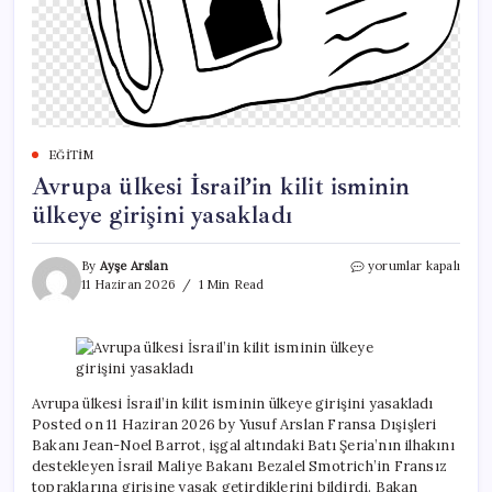
EĞITIM
Avrupa ülkesi İsrail’in kilit isminin
ülkeye girişini yasakladı
Avrupa
By
Ayşe Arslan
yorumlar kapalı
ülkesi
11 Haziran 2026
1 Min Read
İsrail’in
kilit
isminin
ülkeye
girişini
yasakladı
Avrupa ülkesi İsrail’in kilit isminin ülkeye girişini yasakladı
için
Posted on 11 Haziran 2026 by Yusuf Arslan Fransa Dışişleri
Bakanı Jean-Noel Barrot, işgal altındaki Batı Şeria’nın ilhakını
destekleyen İsrail Maliye Bakanı Bezalel Smotrich’in Fransız
topraklarına girişine yasak getirdiklerini bildirdi. Bakan