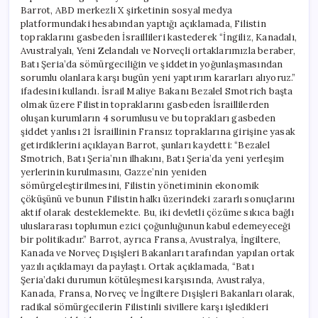
Barrot, ABD merkezli X şirketinin sosyal medya
platformundaki hesabından yaptığı açıklamada, Filistin
topraklarını gasbeden İsraillileri kastederek “İngiliz, Kanadalı,
Avustralyalı, Yeni Zelandalı ve Norveçli ortaklarımızla beraber,
Batı Şeria’da sömürgeciliğin ve şiddetin yoğunlaşmasından
sorumlu olanlara karşı bugün yeni yaptırım kararları alıyoruz.”
ifadesini kullandı. İsrail Maliye Bakanı Bezalel Smotrich başta
olmak üzere Filistin topraklarını gasbeden İsraillilerden
oluşan kurumların 4 sorumlusu ve bu toprakları gasbeden
şiddet yanlısı 21 İsraillinin Fransız topraklarına girişine yasak
getirdiklerini açıklayan Barrot, şunları kaydetti: “Bezalel
Smotrich, Batı Şeria’nın ilhakını, Batı Şeria’da yeni yerleşim
yerlerinin kurulmasını, Gazze’nin yeniden
sömürgeleştirilmesini, Filistin yönetiminin ekonomik
çöküşünü ve bunun Filistin halkı üzerindeki zararlı sonuçlarını
aktif olarak desteklemekte. Bu, iki devletli çözüme sıkıca bağlı
uluslararası toplumun ezici çoğunluğunun kabul edemeyeceği
bir politikadır.” Barrot, ayrıca Fransa, Avustralya, İngiltere,
Kanada ve Norveç Dışişleri Bakanları tarafından yapılan ortak
yazılı açıklamayı da paylaştı. Ortak açıklamada, “Batı
Şeria’daki durumun kötüleşmesi karşısında, Avustralya,
Kanada, Fransa, Norveç ve İngiltere Dışişleri Bakanları olarak,
radikal sömürgecilerin Filistinli sivillere karşı işledikleri