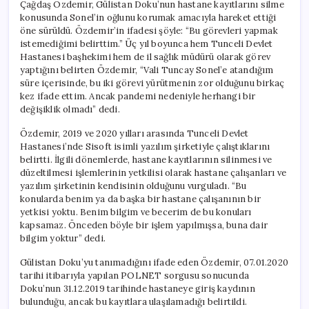
Çağdaş Özdemir, Gülistan Doku’nun hastane kayıtlarını silme
konusunda Sonel’in oğlunu korumak amacıyla hareket ettiği
öne sürüldü. Özdemir’in ifadesi şöyle: “Bu görevleri yapmak
istemediğimi belirttim.” Üç yıl boyunca hem Tunceli Devlet
Hastanesi başhekimi hem de il sağlık müdürü olarak görev
yaptığını belirten Özdemir, “Vali Tuncay Sonel’e atandığım
süre içerisinde, bu iki görevi yürütmenin zor olduğunu birkaç
kez ifade ettim. Ancak pandemi nedeniyle herhangi bir
değişiklik olmadı” dedi.
Özdemir, 2019 ve 2020 yılları arasında Tunceli Devlet
Hastanesi’nde Sisoft isimli yazılım şirketiyle çalıştıklarını
belirtti. İlgili dönemlerde, hastane kayıtlarının silinmesi ve
düzeltilmesi işlemlerinin yetkilisi olarak hastane çalışanları ve
yazılım şirketinin kendisinin olduğunu vurguladı. “Bu
konularda benim ya da başka bir hastane çalışanının bir
yetkisi yoktu. Benim bilgim ve becerim de bu konuları
kapsamaz. Önceden böyle bir işlem yapılmışsa, buna dair
bilgim yoktur” dedi.
Gülistan Doku’yu tanımadığını ifade eden Özdemir, 07.01.2020
tarihi itibarıyla yapılan POLNET sorgusu sonucunda
Doku’nun 31.12.2019 tarihinde hastaneye giriş kaydının
bulunduğu, ancak bu kayıtlara ulaşılamadığı belirtildi.