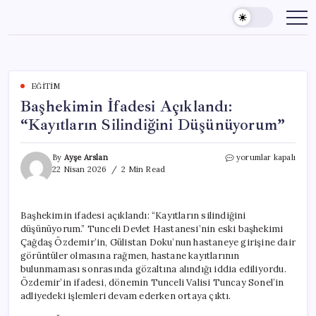
Skip
to
content
EĞITIM
Başhekimin İfadesi Açıklandı:
“Kayıtların Silindiğini Düşünüyorum”
Başhekimin
By
Ayşe Arslan
yorumlar kapalı
İfadesi
22 Nisan 2026
2 Min Read
Açıklandı:
“Kayıtların
Silindiğini
Başhekimin ifadesi açıklandı: “Kayıtların silindiğini
Düşünüyorum”
düşünüyorum.” Tunceli Devlet Hastanesi’nin eski başhekimi
için
Çağdaş Özdemir’in, Gülistan Doku’nun hastaneye girişine dair
görüntüler olmasına rağmen, hastane kayıtlarının
bulunmaması sonrasında gözaltına alındığı iddia ediliyordu.
Özdemir’in ifadesi, dönemin Tunceli Valisi Tuncay Sonel’in
adliyedeki işlemleri devam ederken ortaya çıktı.