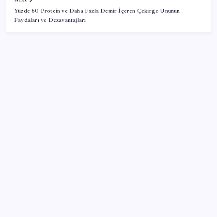
Yüzde 60 Protein ve Daha Fazla Demir İçeren Çekirge Ununun
Faydaları ve Dezavantajları
SON YAZILAR
Çerçeve yasa kabul edilmişti: Bahçeli ‘evine dönmeli’
demişti… Yılmaz’dan kritik Demirtaş açıklaması
Pezeşkiyan: Teslim olmaya zorlanırsak savaşırız,
boyun eğmeyiz
ABD, İran bağlantılı kripto para borsasına yaptırım
uyguladı