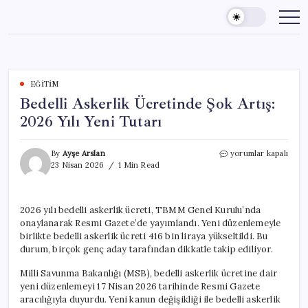
Skip
to
content
EĞITIM
Bedelli Askerlik Ücretinde Şok Artış:
2026 Yılı Yeni Tutarı
Bedelli
By
Ayşe Arslan
yorumlar kapalı
Askerlik
23 Nisan 2026
1 Min Read
Ücretinde
Şok
Artış:
2026 yılı bedelli askerlik ücreti, TBMM Genel Kurulu’nda
2026
onaylanarak Resmi Gazete’de yayımlandı. Yeni düzenlemeyle
Yılı
Yeni
birlikte bedelli askerlik ücreti 416 bin liraya yükseltildi. Bu
Tutarı
durum, birçok genç aday tarafından dikkatle takip ediliyor.
için
Milli Savunma Bakanlığı (MSB), bedelli askerlik ücretine dair
yeni düzenlemeyi 17 Nisan 2026 tarihinde Resmi Gazete
aracılığıyla duyurdu. Yeni kanun değişikliği ile bedelli askerlik