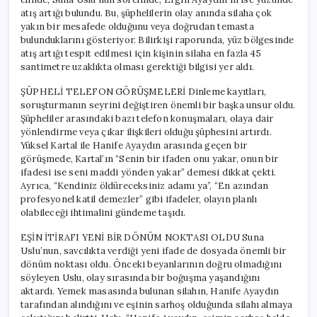
atış artığı bulundu. Bu, şüphelilerin olay anında silaha çok
yakın bir mesafede olduğunu veya doğrudan temasta
bulunduklarını gösteriyor. Bilirkişi raporunda, yüz bölgesinde
atış artığı tespit edilmesi için kişinin silaha en fazla 45
santimetre uzaklıkta olması gerektiği bilgisi yer aldı.
ŞÜPHELİ TELEFON GÖRÜŞMELERİ Dinleme kayıtları,
soruşturmanın seyrini değiştiren önemli bir başka unsur oldu.
Şüpheliler arasındaki bazı telefon konuşmaları, olaya dair
yönlendirme veya çıkar ilişkileri olduğu şüphesini artırdı.
Yüksel Kartal ile Hanife Ayaydın arasında geçen bir
görüşmede, Kartal’ın “Senin bir ifaden onu yakar, onun bir
ifadesi ise seni maddi yönden yakar” demesi dikkat çekti.
Ayrıca, “Kendiniz öldüreceksiniz adamı ya”, “En azından
profesyonel katil demezler” gibi ifadeler, olayın planlı
olabileceği ihtimalini gündeme taşıdı.
EŞİN İTİRAFI YENİ BİR DÖNÜM NOKTASI OLDU Suna
Uslu’nun, savcılıkta verdiği yeni ifade de dosyada önemli bir
dönüm noktası oldu. Önceki beyanlarının doğru olmadığını
söyleyen Uslu, olay sırasında bir boğuşma yaşandığını
aktardı. Yemek masasında bulunan silahın, Hanife Ayaydın
tarafından alındığını ve eşinin sarhoş olduğunda silahı almaya