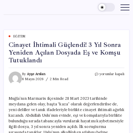
Skip
to
content
EĞITIM
Cinayet İhtimali Güçlendi! 3 Yıl Sonra
Yeniden Açılan Dosyada Eş ve Komşu
Tutuklandı
Cinayet
By
Ayşe Arslan
yorumlar kapalı
İhtimali
6 Mayıs 2026
2 Min Read
Güçlendi!
3
Yıl
Muğla’nın Marmaris ilçesinde 28 Mart 2023 tarihinde
Sonra
meydana gelen olay, başta “kaza” olarak değerlendirilse de,
Yeniden
Açılan
yeni deliller ve tanık ifadeleriyle birlikte cinayet ihtimali ağırlık
Dosyada
kazandı. Abdullah Uslu’nun evinde, eşi ve komşularıyla birlikte
Eş
bulunduğu sırada tabancayla vurularak hayatını kaybetmesiyle
ve
ilgili dosya, 3 yıl sonra yeniden açıldı. İlk soruşturma
Komşu
sırasında tanıklar, Uslu’nun alkollüyken silahını beline