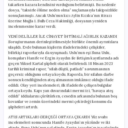
Tutuklandı
takarken kazara kendisini vurduğunu belirtmişti. Bu nedenle
için
dosya, “taksirle ölüme neden olma” suçlamasıyla takipsizlikle
sonuçlanmıştı. Ancak Uslu’nun kızı Aylin Kızılca’nın itirazı
üzerine Muğla 1. Sulh Ceza Hakimliği, dosyanın yeniden
incelenmesine karar verdi.
YENİ DELİLLER İLE CİNAYET İHTİMALİ AĞIRLIK KAZANDI
Soruşturmanın derinleştirilmesiyle birlikte önemli ayrıntılara
ulaşıldı. Evde bulunan kişilerin ifadelerindeki çelişkiler,
bilirkişi raporlarıyla da uyuşmadı. Uslu’nun eşi Suna Uslu,
komşuları Hanife ve Ergin Ayaydın ile iletişim kayıtlarında adı
geçen Yüksel Kartal şüpheli olarak belirlendi. 18 Nisan 2023
tarihli kriminal rapor, “silah düştü, patladı” savunmasının
geçersiz olduğunu ortaya koydu. Raporda, bir silahın darbe
sonucu kendiliğinden ateş almasının imkânsız olduğu ifade
edildi. Olay yeri incelemeleri, ilk ifadelerle çelişen bulgular
ortaya koydu. Kapı yan duvarındaki mermi izi, “havaya ateş
edildi” iddialarını çürütürken, cesedin arkasında bulunan boş
kovanlar ve zemin üzerindeki mermi çekirdeği konumu da
şüpheleri artırdı.
ATIS ARTIKLARI GERÇEĞİ ORTAYA ÇIKARDI Yüz svabı
incelemeleri sonucunda Hanife Ayaydın’ın yüzünde ve iki
elinde, Suna Uslu’nun sol elinde, Ergin Ayaydın’ın ise yüzünde