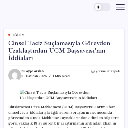
Skip
to
content
EĞITIM
Cinsel Taciz Suçlamasıyla Görevden
Uzaklaştırılan UCM Başsavcısı’nın
İddiaları
Cinsel
By
Ayşe Arslan
yorumlar kapalı
Taciz
10 Haziran 2026
1 Min Read
Suçlamasıyla
Görevden
Uzaklaştırılan
UCM
Başsavcısı’nın
İddiaları
Uluslararası Ceza Mahkemesi (UCM) Başsavcısı Karim Khan,
için
cinsel taciz iddialarıyla ilgili süren soruşturma sonucunda
görevinden alındı. Mahkeme kaynaklarından edinilen bilgilere
göre, yaklaşık 18 ay süren bir araştırmanın ardından Khan’ın