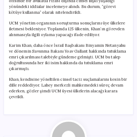
ofisinde bir avukatla rızası dışında cinsel ilişki yaşadığı
yönündeki iddialar incelemeye alındı. Bu durum, “görevi
kötüye kullanma” olarak nitelendirildi.
UCM yönetim organının soruşturma sonuçlarını üye ülkelere
iletmesi bekleniyor. Toplamda 125 ülkenin, Khan’ın görevden
alınmasıyla ilgili oylama yapacağı ifade ediliyor.
Karim Khan, daha önce İsrail Başbakanı Binyamin Netanyahu
ve dönemin Savunma Bakanı Yoav Gallant hakkında tutuklama
emri çıkarılması talebiyle gündeme gelmişti. UCM bu talep
doğrultusunda her iki isim hakkında da tutuklama emri
çıkarmıştı.
Khan, kendisine yöneltilen cinsel taciz suçlamalarını kesin bir
dille reddediyor. Lahey merkezli mahkemedeki süreç devam
ederken, gözler şimdi UCM üyesi ülkelerin alacağı karara
çevrildi.