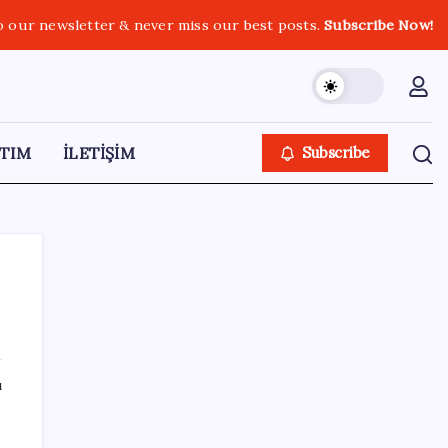
o our newsletter & never miss our best posts.
Subscribe Now!
TIM
İLETİŞİM
Subscribe
SON YAZILAR
ı
Çerçeve yasa kabul edilmişti: Bahçeli ‘evine
dönmeli’ demişti… Yılmaz’dan kritik