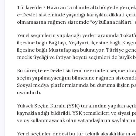
Türkiye’de 7 Haziran tarihinde altı bölgede gerçek
e-Devlet sisteminde yaşadığı karışıklık dikkati çekt
olmamasına rağmen sistemde “oy kullanacakları” san
Yerel seçimlerin yapılacağı yerler arasında Tokat’ı
ilçesine bağlı Bağtaşı, Yeşilyurt ilçesine bağlı Ku
ilçesine bağlı Mustafapaşa bulunuyor. Türkiye gene
meclis üyeliği ve ihtiyar heyeti seçimleri de büyük 
Bu süreçte e-Devlet sistemi üzerinden seçmen kayd
seçim yapılmayacağını bilmesine rağmen sistemde tan
Sosyal medya platformlarında bu duruma ilişkin pay
uyandırdı.
Yüksek Seçim Kurulu (YSK) tarafından yapılan açı
kaynaklandığı bildirildi. YSK temsilcileri ve siyasi 
ve oy kullanmayacak olan vatandaşların sayfalarının 
Yerel seçimler öncesi bu tür teknik aksaklıkların y