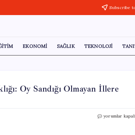
Subscribe t
ĞİTİM
EKONOMİ
SAĞLIK
TEKNOLOJİ
TANI
ıklığı: Oy Sandığı Olmayan İllere
e-
yorumlar kapal
Devlet’te
Seçim
Bilgisi