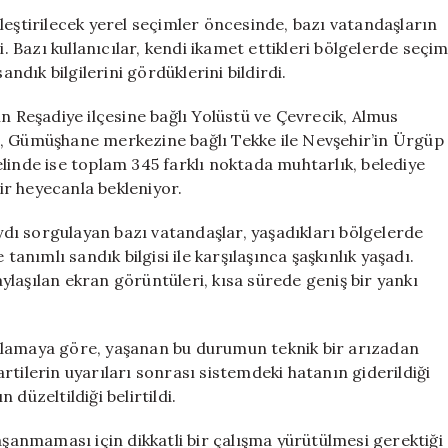
Karışıklığı:
leştirilecek yerel seçimler öncesinde, bazı vatandaşların
Oy
i. Bazı kullanıcılar, kendi ikamet ettikleri bölgelerde seçi
Sandığı
dık bilgilerini gördüklerini bildirdi.
Olmayan
İllere
n Reşadiye ilçesine bağlı Yolüstü ve Çevrecik, Almus
Bilgi
şçu, Gümüşhane merkezine bağlı Tekke ile Nevşehir’in Ürgüp
Yansıtıldı
linde ise toplam 345 farklı noktada muhtarlık, belediye
için
bir heyecanla bekleniyor.
ı sorgulayan bazı vatandaşlar, yaşadıkları bölgelerde
ımlı sandık bilgisi ile karşılaşınca şaşkınlık yaşadı.
laşılan ekran görüntüleri, kısa sürede geniş bir yankı
klamaya göre, yaşanan bu durumun teknik bir arızadan
partilerin uyarıları sonrası sistemdeki hatanın giderildiği
düzeltildiği belirtildi.
aşanmaması için dikkatli bir çalışma yürütülmesi gerektiği