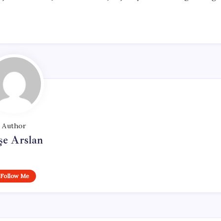
Author
şe Arslan
Follow Me