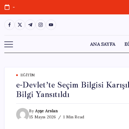
Skip
-
to
content
https://www.facebook.com/
https://twitter.com/
https://t.me/
https://www.instagram.com/
https://youtube.com/
ANA SAYFA
E
EĞITIM
e-Devlet’te Seçim Bilgisi Karış
Bilgi Yansıtıldı
By
Ayşe Arslan
15 Mayıs 2026
1 Min Read