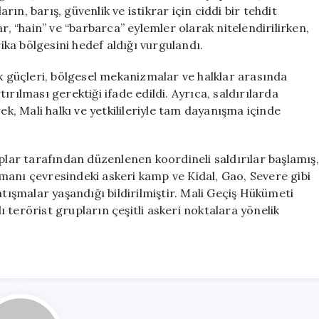
Bir
arın, barış, güvenlik ve istikrar için ciddi bir tehdit
Dille
r, “hain” ve “barbarca” eylemler olarak nitelendirilirken,
Kınadı
rika bölgesini hedef aldığı vurgulandı.
için
ik güçleri, bölgesel mekanizmalar ve halklar arasında
rılması gerektiği ifade edildi. Ayrıca, saldırılarda
ek, Mali halkı ve yetkilileriyle tam dayanışma içinde
uplar tarafından düzenlenen koordineli saldırılar başlamış,
manı çevresindeki askeri kamp ve Kidal, Gao, Severe gibi
atışmalar yaşandığı bildirilmiştir. Mali Geçiş Hükümeti
 terörist grupların çeşitli askeri noktalara yönelik