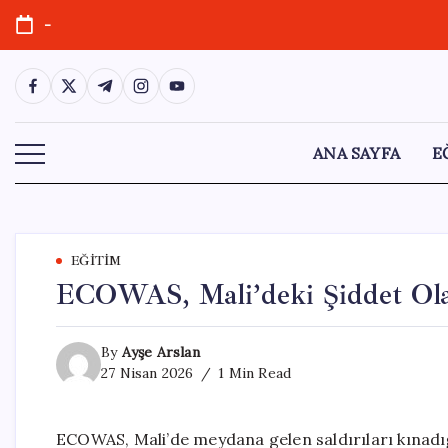
Skip
-
to
content
https://www.facebook.com/
https://twitter.com/
https://t.me/
https://www.instagram.com/
https://youtube.com/
ANA SAYFA
E
EĞITIM
ECOWAS, Mali’deki Şiddet Olayl
By
Ayşe Arslan
27 Nisan 2026
1 Min Read
ECOWAS, Mali’de meydana gelen saldırıları kınadığ