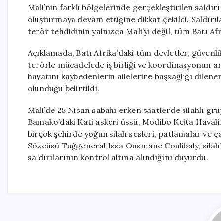
Mali’nin farklı bölgelerinde gerçekleştirilen saldırıl
oluşturmaya devam ettiğine dikkat çekildi. Saldırıla
terör tehdidinin yalnızca Mali’yi değil, tüm Batı Af
Açıklamada, Batı Afrika’daki tüm devletler, güvenl
terörle mücadelede iş birliği ve koordinasyonun artı
hayatını kaybedenlerin ailelerine başsağlığı dilener
olunduğu belirtildi.
Mali’de 25 Nisan sabahı erken saatlerde silahlı gr
Bamako’daki Kati askeri üssü, Modibo Keita Havali
birçok şehirde yoğun silah sesleri, patlamalar ve ç
Sözcüsü Tuğgeneral Issa Ousmane Coulibaly, silahlı
saldırılarının kontrol altına alındığını duyurdu.