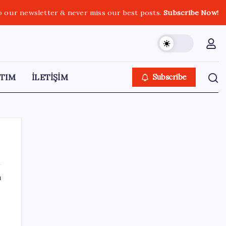
o our newsletter & never miss our best posts.
Subscribe Now!
TIM
İLETİŞİM
Subscribe
ı
SON YAZILAR
Çerçeve yasa kabul edilmişti: Bahçeli ‘evine
dönmeli’ demişti… Yılmaz’dan kritik