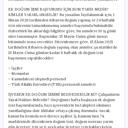
Kimler
Yararlanacak?
EK DOĞUM İZNİ BAŞVURUSU İÇİN SON TARİH NEDİR?
için
KİMLER YARARLANABİLİR? Bu yasadan faydalanmak için, 1
Nisan 2026 tarihinden itibaren doğum yapmış ve 24 haftalık
izin süresini tamamlamamış anneler başvuruda bulunabilir.
Habertürk’ün aktardığı bilgilere göre, bu annelere 10 iş günü
süre tanınmıştır. Başvurular, 15 Mayıs Cuma günü mesai
bitiminde sona erecektir. Düzenlemeye göre, 15 Ekim 2025
tarihinden itibaren doğum yapmış olan anneler, şu statülerde
15 Mayıs Cuma gününe kadar 8 haftalık ek doğum izni
başvurusu yapabilecekler:
– İşçiler
– Memurlar
– Kamudaki sözleşmeli personel
– Türk Silahlı Kuvvetleri (TSK) personeli anneleri
İŞVEREN EK DOĞUM İZNİNİ REDDEDEBİLİR Mİ? Çalışanların
Yasal Hakları Nelerdir? Geçtiğimiz hafta başlayan ek doğum
izni başvurularında, bazı işverenlerin bu talepleri olumsuz
yanıtladığına dair iddialar ortaya çıkmış durumda. Ancak,
kanun bu konuda son derece açıktır. İş Kanunu’nun 74.
maddesinde düzenlenen doğum izni, doğum sonrası yarım
gün ücretsiz izin ve 6 aya kadar ücretsiz izin hakları kesin