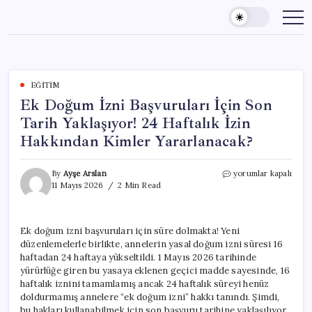
Skip
to
content
EĞITIM
Ek Doğum İzni Başvuruları İçin Son
Tarih Yaklaşıyor! 24 Haftalık İzin
Hakkından Kimler Yararlanacak?
Ek
By
Ayşe Arslan
yorumlar kapalı
Doğum
11 Mayıs 2026
2 Min Read
İzni
Başvuruları
İçin
Ek doğum izni başvuruları için süre dolmakta! Yeni
Son
düzenlemelerle birlikte, annelerin yasal doğum izni süresi 16
Tarih
Yaklaşıyor!
haftadan 24 haftaya yükseltildi. 1 Mayıs 2026 tarihinde
24
yürürlüğe giren bu yasaya eklenen geçici madde sayesinde, 16
Haftalık
haftalık iznini tamamlamış ancak 24 haftalık süreyi henüz
İzin
doldurmamış annelere “ek doğum izni” hakkı tanındı. Şimdi,
Hakkından
bu hakları kullanabilmek için son başvuru tarihine yaklaşılıyor.