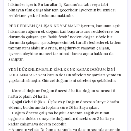
hükümler içerir. Bu kurallar, İş Kanunu’na tabi veya tabi
olmayan tüm çalışanlar için geçerlidir. İşverenin bu izinleri
reddetme yetkisi bulunmamaktadır.
REDDEDİLEN ÇALIŞAN NE YAPMALI? İşveren, kanunun açık
hükmüne rağmen ek doğum izni başvurusunu reddederse, bu
durumda çalışan için “haklı fesih” nedeni doğar. Böyle bir
durumda çalışan, iş sözleşmesini tek taraflı feshederek kıdem
tazminatını alabilir. Ayrıca, mağduriyet yaşayan çalışan,
işveren aleyhine manevi tazminat davası açma hakkına da
sahiptir.
YENİ DÜZENLEMEYLE KİMLER NE KADAR DOĞUM İZNİ
KULLANACAK? Yeni kanun ile izin süreleri ve şartları yeniden
yapılandırılmıştır. Güncel doğum izni süreleri şu şekildedir:
– Normal doğum: Doğum öncesi 8 hafta, doğum sonrası 16
hafta toplam 24 hafta.
– Çoğul Gebelik (İkiz, Üçüz vb.): Doğum öncesi süreye 2 hafta
eklenir; bu durumda toplam süre 26 haftaya çıkar.
– Doğum öncesi çalışma koşulu: Annenin sağlık durumu
uygunsa, doktor onayı ile doğumdan önceki son 2 haftaya
kadar çalışmaya devam edebilir.
– Annenin vefatı: Doğum sırasında ya da sonrasında annenin