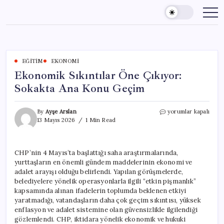
Skip
to
content
EĞITIM
EKONOMI
Ekonomik Sıkıntılar Öne Çıkıyor:
Sokakta Ana Konu Geçim
Ekonomik
By
Ayşe Arslan
yorumlar kapalı
Sıkıntılar
13 Mayıs 2026
1 Min Read
Öne
Çıkıyor:
Sokakta
CHP’nin 4 Mayıs’ta başlattığı saha araştırmalarında,
Ana
yurttaşların en önemli gündem maddelerinin ekonomi ve
Konu
Geçim
adalet arayışı olduğu belirlendi. Yapılan görüşmelerde,
için
belediyelere yönelik operasyonlarla ilgili “etkin pişmanlık”
kapsamında alınan ifadelerin toplumda beklenen etkiyi
yaratmadığı, vatandaşların daha çok geçim sıkıntısı, yüksek
enflasyon ve adalet sistemine olan güvensizlikle ilgilendiği
gözlemlendi. CHP, iktidara yönelik ekonomik ve hukuki