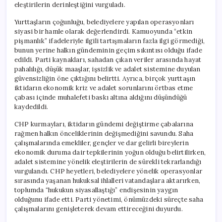
eleştirilerin derinleştiğini vurguladı.
Yurttaşların çoğunluğu, belediyelere yapılan operasyonları
siyasi bir hamle olarak değerlendirdi. Kamuoyunda “etkin
pişmanlık” ifadeleriyle ilgili tartışmaların fazla ilgi görmediği,
bunun yerine halkın gündeminin geçim sıkıntısı olduğu ifade
edildi. Parti kaynakları, sahadan çıkan veriler arasında hayat
pahalılığı, düşük maaşlar, işsizlik ve adalet sistemine duyulan
güvensizliğin öne çıktığını belirtti. Ayrıca, birçok yurttaşın
iktidarın ekonomik kriz ve adalet sorunlarını örtbas etme
çabası içinde muhalefeti baskı altına aldığını düşündüğü
kaydedildi.
CHP kurmayları, iktidarın gündemi değiştirme çabalarına
rağmen halkın önceliklerinin değişmediğini savundu. Saha
çalışmalarında emekliler, gençler ve dar gelirli bireylerin
ekonomik duruma dair tepkilerinin yoğun olduğu belirtilirken,
adalet sistemine yönelik eleştirilerin de sürekli tekrarlandığı
vurgulandı. CHP heyetleri, belediyelere yönelik operasyonlar
sırasında yaşanan hukuksal ihlalleri vatandaşlara aktarırken,
toplumda “hukukun siyasallaştığı” endişesinin yaygın
olduğunu ifade etti. Parti yönetimi, önümüzdeki süreçte saha
çalışmalarını genişleterek devam ettireceğini duyurdu.