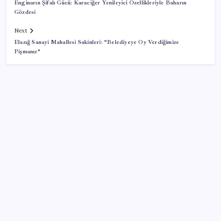
Enginarın Şifalı Gücü: Karaciğer Yenileyici Özellikleriyle Baharın
Gözdesi
Next
Elazığ Sanayi Mahallesi Sakinleri: “Belediyeye Oy Verdiğimize
Pişmanız”
SON YAZILAR
Bu otomobil tek depo yakıtla 1980 kilometre gitti:
Rekoru sağlayan şey ilk akla gelen olmadı
Balık çiftçliklerine karşı eylem yapan kadın
balıkçılara YENİ Parti’den destek