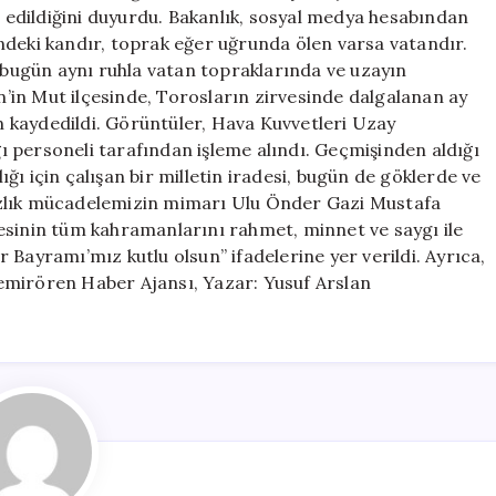
Türk
edildiğini duyurdu. Bakanlık, sosyal medya hesabından
Bayrağı
ndeki kandır, toprak eğer uğrunda ölen varsa vatandır.
Görüntülendi
, bugün aynı ruhla vatan topraklarında ve uzayın
için
in Mut ilçesinde, Torosların zirvesinde dalgalanan ay
 kaydedildi. Görüntüler, Hava Kuvvetleri Uzay
 personeli tarafından işleme alındı. Geçmişinden aldığı
ı için çalışan bir milletin iradesi, bugün de göklerde ve
ızlık mücadelemizin mimarı Ulu Önder Gazi Mustafa
esinin tüm kahramanlarını rahmet, minnet ve saygı ile
 Bayramı’mız kutlu olsun” ifadelerine yer verildi. Ayrıca,
emirören Haber Ajansı, Yazar: Yusuf Arslan