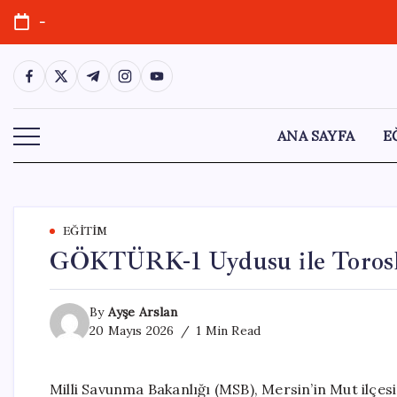
Skip
-
to
content
https://www.facebook.com/
https://twitter.com/
https://t.me/
https://www.instagram.com/
https://youtube.com/
ANA SAYFA
E
EĞITIM
GÖKTÜRK-1 Uydusu ile Torosla
By
Ayşe Arslan
20 Mayıs 2026
1 Min Read
Milli Savunma Bakanlığı (MSB), Mersin’in Mut ilçesi