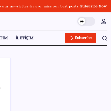
o our newsletter & never miss our best posts.
Subscribe Now!
TIM
İLETİŞİM
Subscribe
ı
SON YAZILAR
Electronic Arts Satıldı