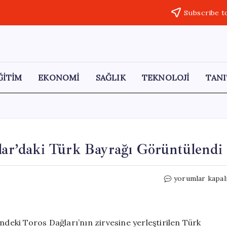
Subscribe t
ĞİTİM
EKONOMİ
SAĞLIK
TEKNOLOJİ
TANI
r’daki Türk Bayrağı Görüntülendi
GÖKTÜRK-
yorumlar kapal
1
Uydusu
ile
Toroslar’daki
ndeki Toros Dağları’nın zirvesine yerleştirilen Türk