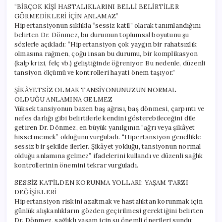
“BİRÇOK KİŞİ HASTALIKLARINI BELLİ BELİRTİLER
GÖRMEDİKLERİ İÇİN ANLAMAZ”
Hipertansiyonun sıklıkla “sessiz katil” olarak tanımlandığını
belirten Dr. Dönmez, bu durumun toplumsal boyutunu şu
sözlerle açıkladı: “Hipertansiyon çok yaygın bir rahatsızlık
olmasına rağmen, çoğu insan bu durumu, bir komplikasyon
(kalp krizi, felç vb.) geliştiğinde öğreniyor. Bu nedenle, düzenli
tansiyon ölçümü ve kontrolleri hayati önem taşıyor.”
ŞİKÂYETSİZ OLMAK TANSİYONUNUZUN NORMAL
OLDUĞU ANLAMINA GELMEZ
Yüksek tansiyonun bazen baş ağrısı, baş dönmesi, çarpıntı ve
nefes darlığı gibi belirtilerle kendini gösterebileceğini dile
getiren Dr. Dönmez, en büyük yanılgının “ağrı veya şikâyet
hissetmemek” olduğunu vurguladı. “Hipertansiyon genellikle
sessiz bir şekilde ilerler. Şikâyet yokluğu, tansiyonun normal
olduğu anlamına gelmez” ifadelerini kullandı ve düzenli sağlık
kontrollerinin önemini tekrar vurguladı.
SESSİZ KATİLDEN KORUNMA YOLLARI: YAŞAM TARZI
DEĞİŞİKLERİ
Hipertansiyon riskini azaltmak ve hastalıktan korunmak için
günlük alışkanlıkların gözden geçirilmesi gerektiğini belirten
Dr. Dönmez, sağlıklı yaşam için şu önemli önerileri sundu: