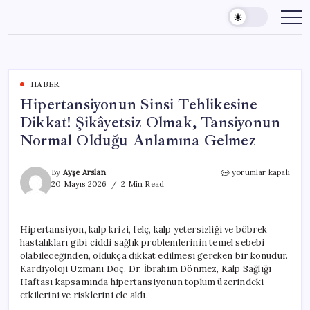
Skip
to
content
HABER
Hipertansiyonun Sinsi Tehlikesine
Dikkat! Şikâyetsiz Olmak, Tansiyonun
Normal Olduğu Anlamına Gelmez
Hipertansiyonun
By
Ayşe Arslan
yorumlar kapalı
Sinsi
20 Mayıs 2026
2 Min Read
Tehlikesine
Dikkat!
Şikâyetsiz
Hipertansiyon, kalp krizi, felç, kalp yetersizliği ve böbrek
Olmak,
hastalıkları gibi ciddi sağlık problemlerinin temel sebebi
Tansiyonun
Normal
olabileceğinden, oldukça dikkat edilmesi gereken bir konudur.
Olduğu
Kardiyoloji Uzmanı Doç. Dr. İbrahim Dönmez, Kalp Sağlığı
Anlamına
Haftası kapsamında hipertansiyonun toplum üzerindeki
Gelmez
etkilerini ve risklerini ele aldı.
için