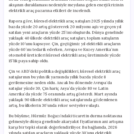
akışının duraklaması nedeniyle meydana gelen enerji krizinin
elektrikli araç pazarına etkileri de incelendi.
Rapora göre, küresel elektrikli araç satışları 2025 yılında yıllık
bazda yüzde 20 artış göstererek 20 milyonu aştı ve geçen yıl
satılan yeni araçların yüzde 25’ini oluşturdu. Dünya genelinde
yaklaşık 40 ülkede elektrikli araç satışları, toplam satışların
yüzde 10’unu kapsıyor. Çin, geçtiğimiz yıl elektrikli araçların
yüzde 60’ını tedarik ederken, Avrupa ve Kuzey Amerika’nın
otomobil üreticileri küresel elektrikli araç üretiminde yüzde
15’lik paya sahip oldu.
Çin ve ABD’deki politika değişiklikleri, küresel elektrikli araç
satışlarının bu yılın ilk yarısında yıllık bazda yüzde 8
gerilemesine neden oldu. Ancak bu dönemde Avrupa’da
satışlar yüzde 30, Çin hariç Asya’da yüzde 80 ve Latin
Amerika’da yüzde 75 oranında artış gösterdi. Mart ayında
yaklaşık 90 ülkede elektrikli araç satışlarında gözlemlenen
artış, bu ülkelerin 30’unda rekor seviyelere ulaştı.
Bu büyüme, Hürmüz Boğazı’ndaki ticaretin durma noktasına
gelmesiyle dünya genelinde akaryakıt fiyatlarının ani artışına
karşı bir tepki olarak değerlendiriliyor. Bu bağlamda, 2026
yılında satılan araçların yaklaşık yüzde 30’unu elektrikli