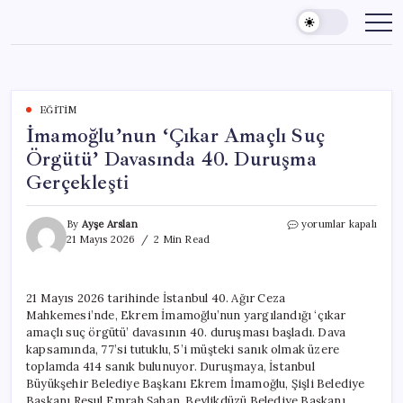
Skip
to
content
EĞITIM
İmamoğlu’nun ‘Çıkar Amaçlı Suç
Örgütü’ Davasında 40. Duruşma
Gerçekleşti
İmamoğlu’nun
By
Ayşe Arslan
yorumlar kapalı
‘Çıkar
21 Mayıs 2026
2 Min Read
Amaçlı
Suç
Örgütü’
21 Mayıs 2026 tarihinde İstanbul 40. Ağır Ceza
Davasında
Mahkemesi’nde, Ekrem İmamoğlu’nun yargılandığı ‘çıkar
40.
Duruşma
amaçlı suç örgütü’ davasının 40. duruşması başladı. Dava
Gerçekleşti
kapsamında, 77’si tutuklu, 5’i müşteki sanık olmak üzere
için
toplamda 414 sanık bulunuyor. Duruşmaya, İstanbul
Büyükşehir Belediye Başkanı Ekrem İmamoğlu, Şişli Belediye
Başkanı Resul Emrah Şahan, Beylikdüzü Belediye Başkanı