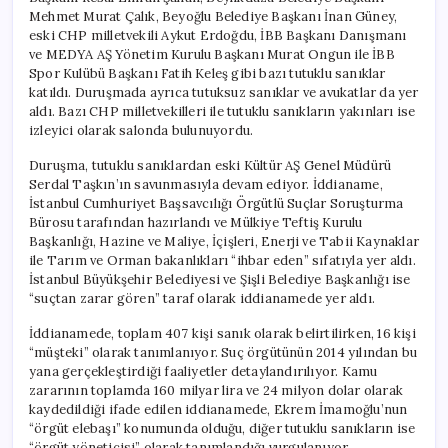
Mehmet Murat Çalık, Beyoğlu Belediye Başkanı İnan Güney,
eski CHP milletvekili Aykut Erdoğdu, İBB Başkanı Danışmanı
ve MEDYA AŞ Yönetim Kurulu Başkanı Murat Ongun ile İBB
Spor Kulübü Başkanı Fatih Keleş gibi bazı tutuklu sanıklar
katıldı. Duruşmada ayrıca tutuksuz sanıklar ve avukatlar da yer
aldı. Bazı CHP milletvekilleri ile tutuklu sanıkların yakınları ise
izleyici olarak salonda bulunuyordu.
Duruşma, tutuklu sanıklardan eski Kültür AŞ Genel Müdürü
Serdal Taşkın’ın savunmasıyla devam ediyor. İddianame,
İstanbul Cumhuriyet Başsavcılığı Örgütlü Suçlar Soruşturma
Bürosu tarafından hazırlandı ve Mülkiye Teftiş Kurulu
Başkanlığı, Hazine ve Maliye, İçişleri, Enerji ve Tabii Kaynaklar
ile Tarım ve Orman bakanlıkları “ihbar eden” sıfatıyla yer aldı.
İstanbul Büyükşehir Belediyesi ve Şişli Belediye Başkanlığı ise
“suçtan zarar gören” taraf olarak iddianamede yer aldı.
İddianamede, toplam 407 kişi sanık olarak belirtilirken, 16 kişi
“müşteki” olarak tanımlanıyor. Suç örgütünün 2014 yılından bu
yana gerçekleştirdiği faaliyetler detaylandırılıyor. Kamu
zararının toplamda 160 milyar lira ve 24 milyon dolar olarak
kaydedildiği ifade edilen iddianamede, Ekrem İmamoğlu’nun
“örgüt elebaşı” konumunda olduğu, diğer tutuklu sanıkların ise
“örgüt yöneticisi” olarak tanımlandığı vurgulanıyor.