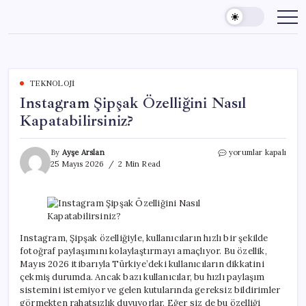
Skip
to
content
TEKNOLOJI
Instagram Şipşak Özelliğini Nasıl
Kapatabilirsiniz?
Instagram
By
Ayşe Arslan
yorumlar kapalı
Şipşak
25 Mayıs 2026
2 Min Read
Özelliğini
Nasıl
Kapatabilirsiniz?
için
Instagram, Şipşak özelliğiyle, kullanıcıların hızlı bir şekilde
fotoğraf paylaşımını kolaylaştırmayı amaçlıyor. Bu özellik,
Mayıs 2026 itibarıyla Türkiye’deki kullanıcıların dikkatini
çekmiş durumda. Ancak bazı kullanıcılar, bu hızlı paylaşım
sistemini istemiyor ve gelen kutularında gereksiz bildirimler
görmekten rahatsızlık duyuyorlar. Eğer siz de bu özelliği