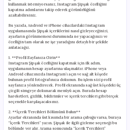
kullanmak istemiyorsanız, Instagram Şipşak özelliğini
kapatma adımlarını takip ederek görünürlüğünü
azaltabilirsiniz.
Bu yazıda, Android ve iPhone cihazlardaki Instagram
uygulamasında Şipşak içeriklerini nasıl gizleyeceğinizi,
ayarların görünmemesi durumunda ne yapacağınızı ve
özelliğin tam olarak ne işe yaradığını detaylı bir şekilde
anlatacağız.
1. **Profil Sayfanıza Girin**
Instagram Şipşak özelliğini kapatmak için ilk adım,
uygulamanın hesap ayarlarına ulaşmaktır. iPhone veya
Android cihazınızda Instagram’ı açın ve sağ alt köşede
bulunan profil fotoğrafınıza dokunun. Bu işlem sizi profil
sayfanıza yönlendirecek. Profil ekranında sağ üst köşedeki üç
çizgili simgeye dokunarak menüyü açın. Burada hesap
hareketleri, gizlilik, bildirimler ve içerik tercihleri gibi birçok
seçenekle karşılaşacaksınız.
2. **İçerik Tercihleri Bölümünü Bulun**
Ayarlar ekranında üst kısımda bir arama çubuğu varsa, buraya
“İçerik Tercihleri” yazın. Şipşak ile ilgili gizleme seçeneği bu
bölümde yer alır. Arama sonucunda “İçerik Tercihleri”