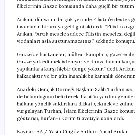
ülkelerinin Gazze konusunda daha güçlü bir tutum s
Arıkan, dünyanın birçok yerinde Filistin’e destek gö
insanların bir araya geldiğini aktardı. “Filistin ö
Arıkan, “Artık mesele sadece Filistin meselesi değil
vicdanları asla susturamazsınız.” şeklinde konuştu
Gazze’de hastaneler, mülteci kampları, gazeteciler
Gazze yok edilmek isteniyor ve dünya bunun karşıs
yapılanlara karşı hiçbir denge yoktur.” dedi. Arıka
kalkacaktır ve bir gün insanlık bu karanlık dönemin 
Anadolu Gençlik Derneği Başkanı Salih Turhan ise,
de bulunduğunu belirterek, İsrail’in yardım gemileri
halkına yönelik saldırılara dikkat çekmek ve zulme 
vurgulayan Turhan, İslam ülkelerinin Gazze konus
gösterisi, Kur’an-ı Kerim tilavetiyle sona erdi.
Kaynak: AA / Yasin Cingöz Author: Yusuf Arslan