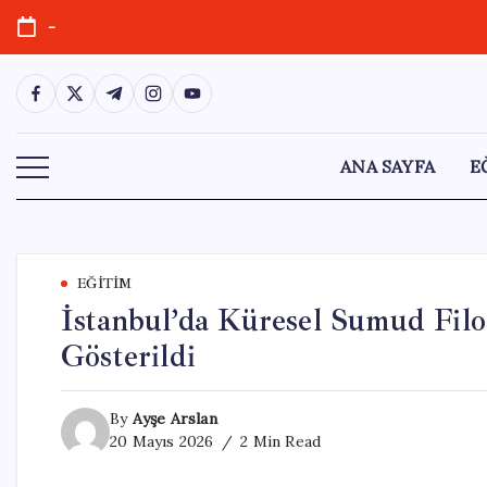
Skip
-
to
content
https://www.facebook.com/
https://twitter.com/
https://t.me/
https://www.instagram.com/
https://youtube.com/
ANA SAYFA
E
EĞITIM
İstanbul’da Küresel Sumud Filo
Gösterildi
By
Ayşe Arslan
20 Mayıs 2026
2 Min Read