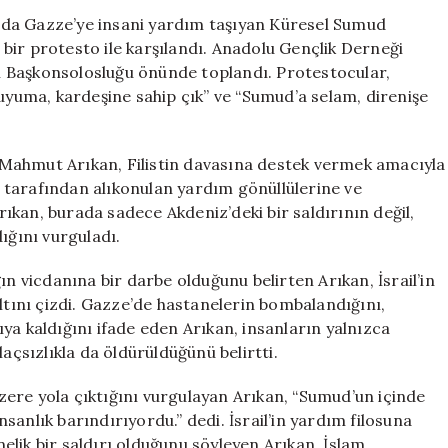
Yapılan
larda Gazze’ye insani yardım taşıyan Küresel Sumud
Saldırıya
k bir protesto ile karşılandı. Anadolu Gençlik Derneği
Tepki
ail Başkonsolosluğu önünde toplandı. Protestocular,
Gösterildi
 uyuma, kardeşine sahip çık” ve “Sumud’a selam, direnişe
için
Mahmut Arıkan, Filistin davasına destek vermek amacıyla
il tarafından alıkonulan yardım gönüllülerine ve
kan, burada sadece Akdeniz’deki bir saldırının değil,
ığını vurguladı.
ın vicdanına bir darbe olduğunu belirten Arıkan, İsrail’in
altını çizdi. Gazze’de hastanelerin bombalandığını,
şıya kaldığını ifade eden Arıkan, insanların yalnızca
açsızlıkla da öldürüldüğünü belirtti.
ere yola çıktığını vurgulayan Arıkan, “Sumud’un içinde
anlık barındırıyordu.” dedi. İsrail’in yardım filosuna
lik bir saldırı olduğunu söyleyen Arıkan, İslam