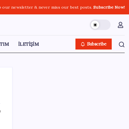
o our newsletter & never miss our best posts.
Subscribe Now!
TIM
İLETİŞİM
Subscribe
SON YAZILAR
ı
ABD’den Türk zeytinyağına vergi engeli:
İhracatçılardan acil çağrı