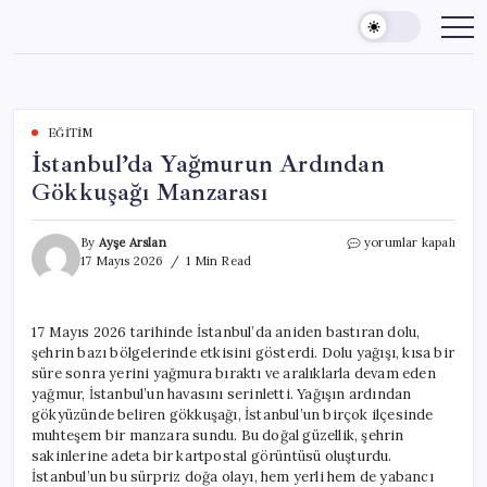
Skip
to
content
EĞITIM
İstanbul’da Yağmurun Ardından
Gökkuşağı Manzarası
İstanbul’da
By
Ayşe Arslan
yorumlar kapalı
Yağmurun
17 Mayıs 2026
1 Min Read
Ardından
Gökkuşağı
Manzarası
17 Mayıs 2026 tarihinde İstanbul’da aniden bastıran dolu,
için
şehrin bazı bölgelerinde etkisini gösterdi. Dolu yağışı, kısa bir
süre sonra yerini yağmura bıraktı ve aralıklarla devam eden
yağmur, İstanbul’un havasını serinletti. Yağışın ardından
gökyüzünde beliren gökkuşağı, İstanbul’un birçok ilçesinde
muhteşem bir manzara sundu. Bu doğal güzellik, şehrin
sakinlerine adeta bir kartpostal görüntüsü oluşturdu.
İstanbul’un bu sürpriz doğa olayı, hem yerli hem de yabancı