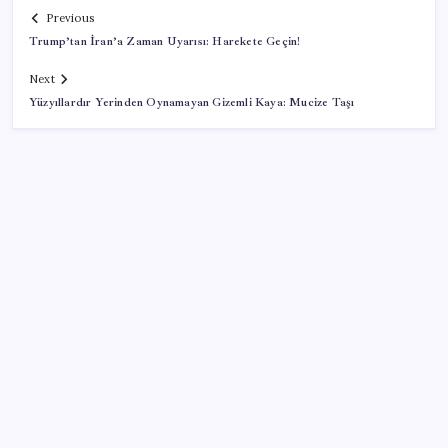
Previous
Trump’tan İran’a Zaman Uyarısı: Harekete Geçin!
Next
Yüzyıllardır Yerinden Oynamayan Gizemli Kaya: Mucize Taşı
SON YAZILAR
Çerçeve yasa kabul edilmişti: Bahçeli ‘evine dönmeli’
demişti… Yılmaz’dan kritik Demirtaş açıklaması
Pezeşkiyan: Teslim olmaya zorlanırsak savaşırız,
boyun eğmeyiz