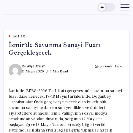
Skip
to
content
EĞITIM
İzmir’de Savunma Sanayi Fuarı
Gerçekleşecek
İzmir’de
By
Ayşe Arslan
yorumlar kapalı
Savunma
11 Mayıs 2026
1 Min Read
Sanayi
Fuarı
Gerçekleşecek
İzmir’de, EFES-2026 Tatbikatı çerçevesinde savunma sanayi
için
fuarı düzenlenecek. 17-18 Mayıs tarihlerinde, Doğanbey
Tatbikat Alanı’nda gerçekleştirilecek olan bu etkinlik,
savunma sanayine dair en son yenilikleri ve ürünleri
ziyaretçilere sunacak. İzmir Valiliği’nin sosyal medya
hesabından yapılan duyuruda, serginin 17 Mayıs’ta
başlayacağı ve 18 Mayıs’ta sona ereceği bilgisi verildi.
Katılımcıların alana sivil araçlarla giriş yapmalarına izin