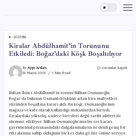
Skip
to
content
EĞITIM
Kiralar Abdülhamit’in Torununu
Etkiledi: Boğaz’daki Köşk Boşaltılıyor
Kiralar
By
Ayşe Arslan
yorumlar kapalı
Abdülhamit’in
14 Mayıs 2026
1 Min Read
Torununu
Etkiledi:
Boğaz’daki
Sultan İkinci Abdülhamit’in torunu Nilhan Osmanoğlu,
Köşk
Boğaz’da bulunan Osmanlı köşkünü artan kira maliyetleri
Boşaltılıyor
için
yüzünden boşaltma kararı aldı. Bu köşk, Osmanoğlu’nun
mağaza ve kafe olarak kullandığı mekanlardan biriydi.
Kiralardaki yükseliş, sadece bireyleri değil, tarihi aileleri de
olumsuz etkiliyor. Nilhan Osmanoğlu’nun bu zor kararı,
gayrimenkul piyasasındaki dalgalanmaların ne denli geniş bir
etki alanına sahip olduğunu bir kez daha gözler önüne seriyor.