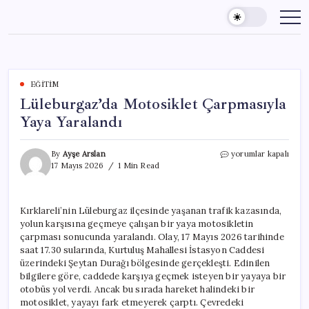
Skip
to
content
EĞITIM
Lüleburgaz’da Motosiklet Çarpmasıyla
Yaya Yaralandı
Lüleburgaz’da
By
Ayşe Arslan
yorumlar kapalı
Motosiklet
17 Mayıs 2026
1 Min Read
Çarpmasıyla
Yaya
Yaralandı
Kırklareli’nin Lüleburgaz ilçesinde yaşanan trafik kazasında,
için
yolun karşısına geçmeye çalışan bir yaya motosikletin
çarpması sonucunda yaralandı. Olay, 17 Mayıs 2026 tarihinde
saat 17.30 sularında, Kurtuluş Mahallesi İstasyon Caddesi
üzerindeki Şeytan Durağı bölgesinde gerçekleşti. Edinilen
bilgilere göre, caddede karşıya geçmek isteyen bir yayaya bir
otobüs yol verdi. Ancak bu sırada hareket halindeki bir
motosiklet, yayayı fark etmeyerek çarptı. Çevredeki