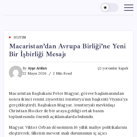
Skip
to
content
EĞITIM
Macaristan’dan Avrupa Birliği’ne Yeni
Bir İşbirliği Mesajı
Macaristan’dan
By
Ayşe Arslan
yorumlar kapalı
Avrupa
22 Mayıs 2026
2 Min Read
Birliği’ne
Yeni
Bir
Macaristan Başbakanı Peter Magyar, göreve başlamasından
İşbirliği
sonra ikinci resmi ziyaretini Avusturya’nın başkenti Viyana’ya
Mesajı
için
gerçekleştirdi. Başbakan Magyar, Avusturyalı mevkidaşı
Christian Stocker ile bir araya geldiği ortak basın
toplantısında önemli açıklamalarda bulundu.
Magyar, Viktor Orban döneminin 16 yıllık maliye politikalarını
eleştirerek, ülkenin mevcut mali durumunun iç açıcı