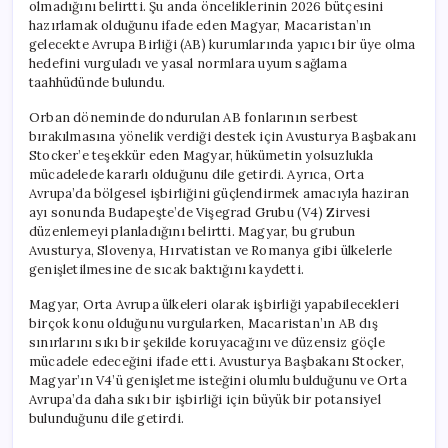
olmadığını belirtti. Şu anda önceliklerinin 2026 bütçesini
hazırlamak olduğunu ifade eden Magyar, Macaristan’ın
gelecekte Avrupa Birliği (AB) kurumlarında yapıcı bir üye olma
hedefini vurguladı ve yasal normlara uyum sağlama
taahhüdünde bulundu.
Orban döneminde dondurulan AB fonlarının serbest
bırakılmasına yönelik verdiği destek için Avusturya Başbakanı
Stocker’e teşekkür eden Magyar, hükümetin yolsuzlukla
mücadelede kararlı olduğunu dile getirdi. Ayrıca, Orta
Avrupa’da bölgesel işbirliğini güçlendirmek amacıyla haziran
ayı sonunda Budapeşte’de Vişegrad Grubu (V4) Zirvesi
düzenlemeyi planladığını belirtti. Magyar, bu grubun
Avusturya, Slovenya, Hırvatistan ve Romanya gibi ülkelerle
genişletilmesine de sıcak baktığını kaydetti.
Magyar, Orta Avrupa ülkeleri olarak işbirliği yapabilecekleri
birçok konu olduğunu vurgularken, Macaristan’ın AB dış
sınırlarını sıkı bir şekilde koruyacağını ve düzensiz göçle
mücadele edeceğini ifade etti. Avusturya Başbakanı Stocker,
Magyar’ın V4’ü genişletme isteğini olumlu bulduğunu ve Orta
Avrupa’da daha sıkı bir işbirliği için büyük bir potansiyel
bulunduğunu dile getirdi.