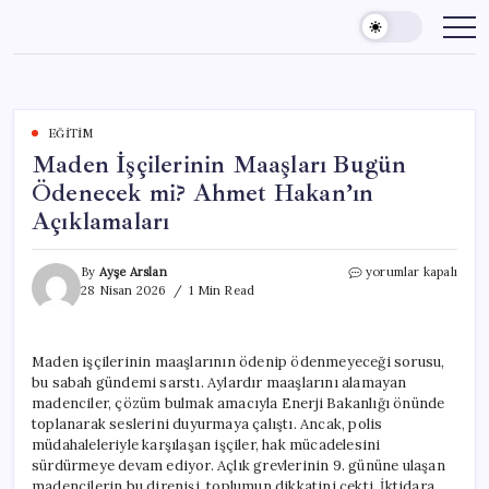
Skip
to
content
EĞITIM
Maden İşçilerinin Maaşları Bugün
Ödenecek mi? Ahmet Hakan’ın
Açıklamaları
Maden
By
Ayşe Arslan
yorumlar kapalı
İşçilerinin
28 Nisan 2026
1 Min Read
Maaşları
Bugün
Ödenecek
Maden işçilerinin maaşlarının ödenip ödenmeyeceği sorusu,
mi?
bu sabah gündemi sarstı. Aylardır maaşlarını alamayan
Ahmet
Hakan’ın
madenciler, çözüm bulmak amacıyla Enerji Bakanlığı önünde
Açıklamaları
toplanarak seslerini duyurmaya çalıştı. Ancak, polis
için
müdahaleleriyle karşılaşan işçiler, hak mücadelesini
sürdürmeye devam ediyor. Açlık grevlerinin 9. gününe ulaşan
madencilerin bu direnişi, toplumun dikkatini çekti. İktidara