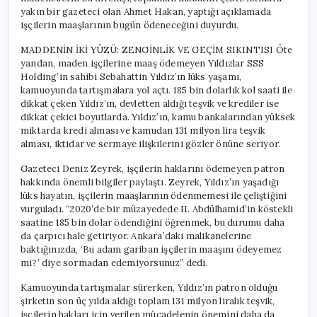
yakın bir gazeteci olan Ahmet Hakan, yaptığı açıklamada
işçilerin maaşlarının bugün ödeneceğini duyurdu.
MADDENİN İKİ YÜZÜ: ZENGİNLİK VE GEÇİM SIKINTISI Öte
yandan, maden işçilerine maaş ödemeyen Yıldızlar SSS
Holding’in sahibi Sebahattin Yıldız’ın lüks yaşamı,
kamuoyunda tartışmalara yol açtı. 185 bin dolarlık kol saati ile
dikkat çeken Yıldız’ın, devletten aldığı teşvik ve krediler ise
dikkat çekici boyutlarda. Yıldız’ın, kamu bankalarından yüksek
miktarda kredi alması ve kamudan 131 milyon lira teşvik
alması, iktidar ve sermaye ilişkilerini gözler önüne seriyor.
Gazeteci Deniz Zeyrek, işçilerin haklarını ödemeyen patron
hakkında önemli bilgiler paylaştı. Zeyrek, Yıldız’ın yaşadığı
lüks hayatın, işçilerin maaşlarının ödenmemesi ile çeliştiğini
vurguladı. “2020’de bir müzayedede II. Abdülhamid’in köstekli
saatine 185 bin dolar ödendiğini öğrenmek, bu durumu daha
da çarpıcı hale getiriyor. Ankara’daki malikanelerine
baktığınızda, ‘Bu adam gariban işçilerin maaşını ödeyemez
mi?’ diye sormadan edemiyorsunuz” dedi.
Kamuoyunda tartışmalar sürerken, Yıldız’ın patron olduğu
şirketin son üç yılda aldığı toplam 131 milyon liralık teşvik,
işçilerin hakları için verilen mücadelenin önemini daha da