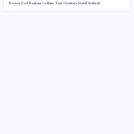
Boston Fed Başkanı Collins: Faiz Oranları Stabil Kalmalı
SON YAZILAR
Electronic Arts Satıldı
Tüm Yerel-Sen’den yeni çözüm sürecine tepki:
‘Terörle pazarlık olmaz’
Resmen Meclis’e sunuldu: İşte 10 soruda ‘çerçeve
yasa’ teklifi…
CarrefourSA’dan dikkat çeken ‘alkol’ kararı: Stoklar
bitince satış sona erecek iddiası…