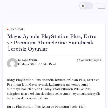
Skip
to
content
EKONOMI
Mayıs Ayında PlayStation Plus, Extra
ve Premium Abonelerine Sunulacak
Ücretsiz Oyunlar
Mayıs
By
Ayşe Arslan
yorumlar kapalı
Ayında
13 Mayıs 2026
1 Min Read
PlayStation
Plus,
Extra
Sony, PlayStation Plus abonelik hizmetleri olan Plus, Extra ve
ve
Premium için Mayıs ayında kullanıcılarına yeni oyunlar
Premium
Abonelerine
sunmaya hazırlanıyor. 19 Mayıs’tan itibaren PS4 ve PS5
Sunulacak
sahipleri için özel olarak eklenecek oyunlar, oyunculara keyifli
Ücretsiz
anlar yaşatmayı vaat ediyor.
Oyunlar
için
Bu ay PlayStation Plus Extra ve Premium üyeleri için