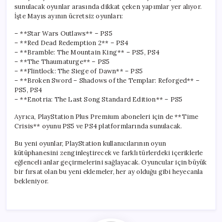
sunulacak oyunlar arasında dikkat çeken yapımlar yer alıyor.
İşte Mayıs ayının ücretsiz oyunları:
– **Star Wars Outlaws** – PS5
– **Red Dead Redemption 2** – PS4
– **Bramble: The Mountain King** – PS5, PS4
– **The Thaumaturge** – PS5
– **Flintlock: The Siege of Dawn** – PS5
– **Broken Sword – Shadows of the Templar: Reforged** –
PS5, PS4
– **Enotria: The Last Song Standard Edition** – PS5
Ayrıca, PlayStation Plus Premium aboneleri için de **Time
Crisis** oyunu PS5 ve PS4 platformlarında sunulacak.
Bu yeni oyunlar, PlayStation kullanıcılarının oyun
kütüphanesini zenginleştirecek ve farklı türlerdeki içeriklerle
eğlenceli anlar geçirmelerini sağlayacak. Oyuncular için büyük
bir fırsat olan bu yeni eklemeler, her ay olduğu gibi heyecanla
bekleniyor.