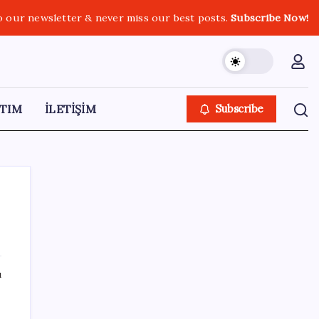
o our newsletter & never miss our best posts.
Subscribe Now!
TIM
İLETİŞİM
Subscribe
SON YAZILAR
ı
Çerçeve yasa kabul edilmişti: Bahçeli ‘evine
dönmeli’ demişti… Yılmaz’dan kritik