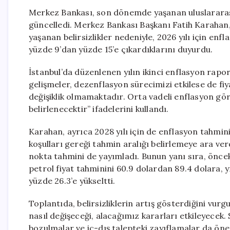
Merkez Bankası, son dönemde yaşanan uluslararası
güncelledi. Merkez Bankası Başkanı Fatih Karahan, A
yaşanan belirsizlikler nedeniyle, 2026 yılı için enf
yüzde 9’dan yüzde 15’e çıkardıklarını duyurdu.
İstanbul’da düzenlenen yılın ikinci enflasyon ra
gelişmeler, dezenflasyon sürecimizi etkilese de fiy
değişiklik olmamaktadır. Orta vadeli enflasyon gör
belirlenecektir” ifadelerini kullandı.
Karahan, ayrıca 2028 yılı için de enflasyon tahmini
koşulları gereği tahmin aralığı belirlemeye ara verdi
nokta tahmini de yayımladı. Bunun yanı sıra, önceki
petrol fiyat tahminini 60.9 dolardan 89.4 dolara, y
yüzde 26.3’e yükseltti.
Toplantıda, belirsizliklerin artış gösterdiğini vu
nasıl değişeceği, alacağımız kararları etkileyecek. 
bozulmalar ve iç-dış talepteki zayıflamalar da öne