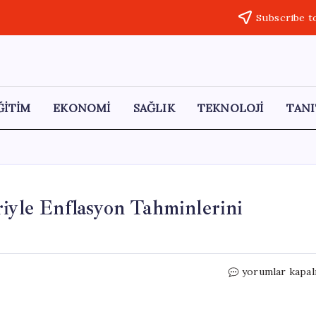
Subscribe t
ĞİTİM
EKONOMİ
SAĞLIK
TEKNOLOJİ
TANI
riyle Enflasyon Tahminlerini
Merkez
yorumlar kapal
Bankası,
Savaşın
Etkileriyle