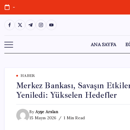
Skip
-
to
content
https://www.facebook.com/
https://twitter.com/
https://t.me/
https://www.instagram.com/
https://youtube.com/
ANA SAYFA
E
HABER
Merkez Bankası, Savaşın Etkile
Yeniledi: Yükselen Hedefler
By
Ayşe Arslan
15 Mayıs 2026
1 Min Read