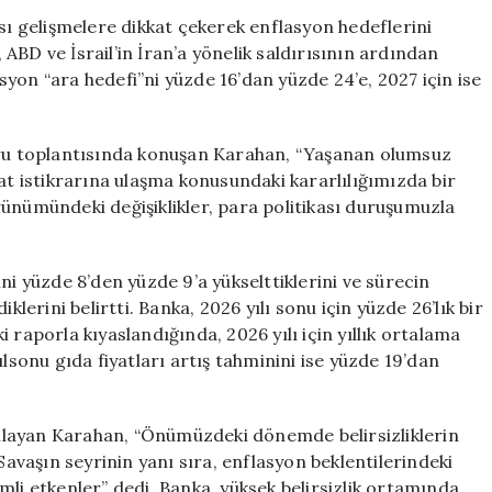
Enflasyon
 gelişmelere dikkat çekerek enflasyon hedeflerini
Tahminlerini
BD ve İsrail’in İran’a yönelik saldırısının ardından
Yeniledi:
lasyon “ara hedefi”ni yüzde 16’dan yüzde 24’e, 2027 için ise
Yükselen
Hedefler
için
poru toplantısında konuşan Karahan, “Yaşanan olumsuz
at istikrarına ulaşma konusundaki kararlılığımızda bir
ünümündeki değişiklikler, para politikası duruşumuzla
ni yüzde 8’den yüzde 9’a yükselttiklerini ve sürecin
klerini belirtti. Banka, 2026 yılı sonu için yüzde 26’lık bir
 raporla kıyaslandığında, 2026 yılı için yıllık ortalama
ılsonu gıda fiyatları artış tahminini ise yüzde 19’dan
rgulayan Karahan, “Önümüzdeki dönemde belirsizliklerin
Savaşın seyrinin yanı sıra, enflasyon beklentilerindeki
mli etkenler” dedi. Banka, yüksek belirsizlik ortamında