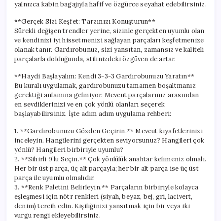
yalnızca kabin bagajıyla hafif ve özgürce seyahat edebilirsiniz.
**Gerçek Sizi Keşfet: Tarzınızı Konuşturun**
Sürekli değişen trendler yerine, sizinle gerçekten uyumlu olan
ve kendinizi iyi hissetmenizi sağlayan parçaları keşfetmenize
olanak tanır. Gardırobunuz, sizi yansıtan, zamansız ve kaliteli
parçalarla dolduğunda, stilinizdeki özgüven de artar.
**Haydi Başlayalım: Kendi 3-3-3 Gardırobunuzu Yaratın**
Bu kuralı uygulamak, gardırobunuzu tamamen boşaltmanız
gerektiği anlamına gelmiyor. Mevcut parçalarınız arasından
en sevdiklerinizi ve en çok yönlü olanları seçerek
başlayabilirsiniz. İşte adım adım uygulama rehberi:
1. **Gardırobunuzu Gözden Geçirin.** Mevcut kıyafetlerinizi
inceleyin. Hangilerini gerçekten seviyorsunuz? Hangileri çok
yönlü? Hangileri birbiriyle uyumlu?
2. **Sihirli 9’lu Seçin.** Çok yönlülük anahtar kelimeniz olmalı.
Her bir üst parça, üç alt parçayla; her bir alt parça ise üç üst
parça ile uyumlu olmalıdır.
3. **Renk Paletini Belirleyin.** Parçaların birbiriyle kolayca
eşleşmesi için nötr renkleri (siyah, beyaz, bej, gri, lacivert,
denim) tercih edin. Kişiliğinizi yansıtmak için bir veya iki
vurgu rengi ekleyebilirsiniz.