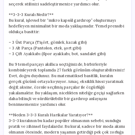
Yolları
seçerek stilinizi sadeleştirmenize yardımcı olur.
için
**3-3-3 Kuralı Nedir?**
Bu kural, işlevsel bir “mikro kapsül gardırop” oluşturmayı
hedefleyen minimalist bir moda yaklaşımıdır. Temel prensibi
oldukça basittir:
– 3 Üst Parça (Tişört, gömlek, kazak gibi)
– 3 Alt Parça (Pantolon, etek, şort gibi)
– 3 Çift Ayakkabı (Spor ayakkabı, bot, sandalet gibi)
Bu 9 temel parçayı akıllıca seçtiğinizde, birbirleriyle
kombinleyerek toplamda 27 farklı görünüm oluşturabilirsiniz!
Evet, doğru duydunuz. Bu matematiksel basitlik, kuralın
gerçek gücünü ortaya koyuyor. Amaç, eksiklik hissi yaratmak
değil; aksine, özenle seçilmiş parçalar ile özgürlüğü
yakalamaktır. Bu yaklaşım, nicelikten niteliğe geçişi sağlarken
daha bilinçli ve sürdürülebilir bir gardırop anlayışını
benimsemenize yardımcı olur.
**Neden 3-3-3 Kuralı Harikalar Yaratıyor?**
3-3-3 kuralının bu kadar popüler olmasının sebebi, sunduğu
pratik ve zihinsel faydalardır. Bu kural, sadece bir moda akımı
olmanın ötesinde, modern yaşamın getirdiği pek çok zorluğa