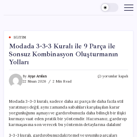
Skip
to
content
EĞITIM
Modada 3-3-3 Kuralı ile 9 Parça ile
Sonsuz Kombinasyon Oluşturmanın
Yolları
Modada
By
Ayşe Arslan
yorumlar kapalı
3-
22 Nisan 2026
2 Min Read
3-
3
Kuralı
Modada 3-3-3 kuralı, sadece daha az parça ile daha fazla stil
ile
yaratmayı değil, aynı zamanda sabahları karşılaşılan karar
9
Parça
yorgunluğunu aşmayı ve gardırobunuzla daha bilinçli bir ilişki
ile
kurmayı vaat eden pratik bir yöntemdir. Hazırsanız, gardırop
Sonsuz
karmaşasına son verecek bu yöntemin detaylarına dalalım!
Kombinasyon
Oluşturmanın
3-3-3 kuralı, gardırobunuzdaki temel ve uyumlu parçaları