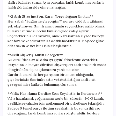
akıllı çözümler sunar. Aynı parçalar, farklı kombinasyonlarla
farklı görünüm elde etmenizi sağlar.
**Sabah Stresine Son: Karar Yorgunluğunu Unutun**
Her sabah “Bugün ne giyeceğim?” sorusu ciddi bir zihinsel
yük oluşturuyor. Sınırlı ama uyumlu seçeneklere sahip olmak,
bu karar verme sürecini büyük ölçüde kolaylaştırır.
Seçeneklerinizi daraltarak, anlık kararlardan ziyade kaliteye,
konfora ve kendi tarzınıza odaklanabilirsiniz. Böylece güne
daha sakin ve net bir zihinle başlarsınız.
**Akıllı Alışveriş, Mutlu Gezegen**
Bu kural “daha az al, daha iyi giyin” felsefesini destekler.
İhtiyacınız olmayan dürtüsel alışverişleri azaltarak hızlı moda
döngüsünün dışına çıkmanıza yardımcı olur.
Gardırobunuzdaki her parçanın bir amacı olduğunda,
giysilerinizin ömrünü uzatır ve tekstil atığını azaltarak
gezegenimize katkıda bulunmuş olursunuz.
**Valiz Hazırlama Derdine Son: Seyahatlerin Kurtarıcısı**
Valiz hazırlamak çoğu zaman zorlu bir süreçtir. 3-3-3 kuralı,
özellikle seyahatler için mükemmel bir paketleme tekniğidir.
Sadece 9 temel parça ile tüm seyahatiniz boyunca ihtiyaç
duyacağınız farklı kombinasyonları oluşturabilir, böylece