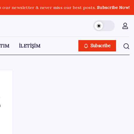
o our newsletter & never miss our best posts.
Subscribe Now!
TIM
İLETİŞİM
Subscribe
ı
SON YAZILAR
Electronic Arts Satıldı