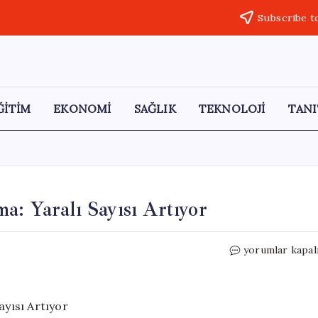
Subscribe t
ĞİTİM
EKONOMİ
SAĞLIK
TEKNOLOJİ
TANI
a: Yaralı Sayısı Artıyor
New
yorumlar kapal
York’taki
Tersanede
Patlama:
Yaralı