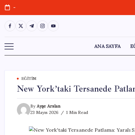
Skip
-
to
content
https://www.facebook.com/
https://twitter.com/
https://t.me/
https://www.instagram.com/
https://youtube.com/
ANA SAYFA
E
EĞITIM
New York’taki Tersanede Patlam
By
Ayşe Arslan
23 Mayıs 2026
1 Min Read