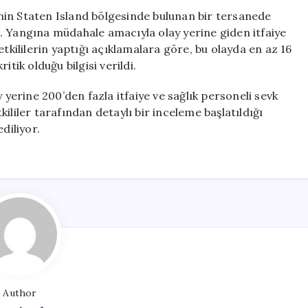
Sayısı
nin Staten Island bölgesinde bulunan bir tersanede
Artıyor
. Yangına müdahale amacıyla olay yerine giden itfaiye
için
etkililerin yaptığı açıklamalara göre, bu olayda en az 16
tik olduğu bilgisi verildi.
erine 200’den fazla itfaiye ve sağlık personeli sevk
ililer tarafından detaylı bir inceleme başlatıldığı
ediliyor.
Author