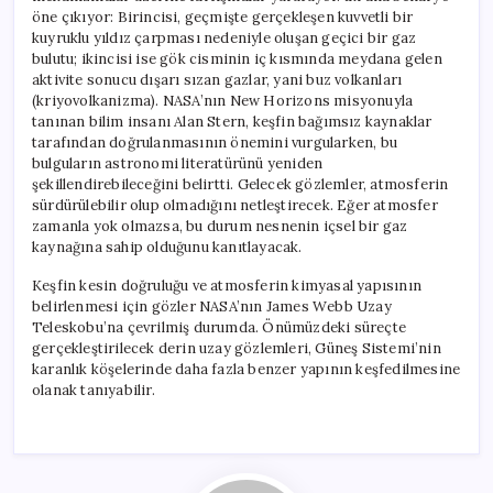
öne çıkıyor: Birincisi, geçmişte gerçekleşen kuvvetli bir
kuyruklu yıldız çarpması nedeniyle oluşan geçici bir gaz
bulutu; ikincisi ise gök cisminin iç kısmında meydana gelen
aktivite sonucu dışarı sızan gazlar, yani buz volkanları
(kriyovolkanizma). NASA’nın New Horizons misyonuyla
tanınan bilim insanı Alan Stern, keşfin bağımsız kaynaklar
tarafından doğrulanmasının önemini vurgularken, bu
bulguların astronomi literatürünü yeniden
şekillendirebileceğini belirtti. Gelecek gözlemler, atmosferin
sürdürülebilir olup olmadığını netleştirecek. Eğer atmosfer
zamanla yok olmazsa, bu durum nesnenin içsel bir gaz
kaynağına sahip olduğunu kanıtlayacak.
Keşfin kesin doğruluğu ve atmosferin kimyasal yapısının
belirlenmesi için gözler NASA’nın James Webb Uzay
Teleskobu’na çevrilmiş durumda. Önümüzdeki süreçte
gerçekleştirilecek derin uzay gözlemleri, Güneş Sistemi’nin
karanlık köşelerinde daha fazla benzer yapının keşfedilmesine
olanak tanıyabilir.