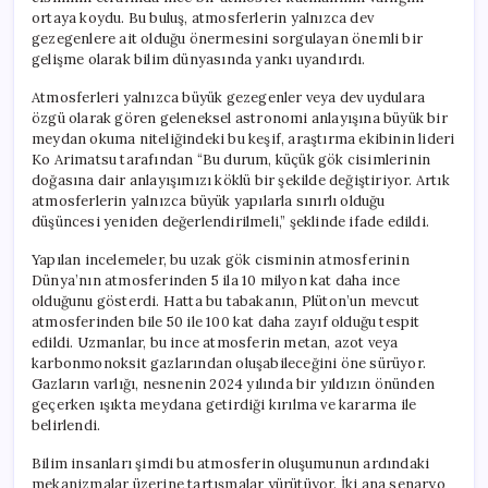
ortaya koydu. Bu buluş, atmosferlerin yalnızca dev
gezegenlere ait olduğu önermesini sorgulayan önemli bir
gelişme olarak bilim dünyasında yankı uyandırdı.
Atmosferleri yalnızca büyük gezegenler veya dev uydulara
özgü olarak gören geleneksel astronomi anlayışına büyük bir
meydan okuma niteliğindeki bu keşif, araştırma ekibinin lideri
Ko Arimatsu tarafından “Bu durum, küçük gök cisimlerinin
doğasına dair anlayışımızı köklü bir şekilde değiştiriyor. Artık
atmosferlerin yalnızca büyük yapılarla sınırlı olduğu
düşüncesi yeniden değerlendirilmeli,” şeklinde ifade edildi.
Yapılan incelemeler, bu uzak gök cisminin atmosferinin
Dünya’nın atmosferinden 5 ila 10 milyon kat daha ince
olduğunu gösterdi. Hatta bu tabakanın, Plüton’un mevcut
atmosferinden bile 50 ile 100 kat daha zayıf olduğu tespit
edildi. Uzmanlar, bu ince atmosferin metan, azot veya
karbonmonoksit gazlarından oluşabileceğini öne sürüyor.
Gazların varlığı, nesnenin 2024 yılında bir yıldızın önünden
geçerken ışıkta meydana getirdiği kırılma ve kararma ile
belirlendi.
Bilim insanları şimdi bu atmosferin oluşumunun ardındaki
mekanizmalar üzerine tartışmalar yürütüyor. İki ana senaryo