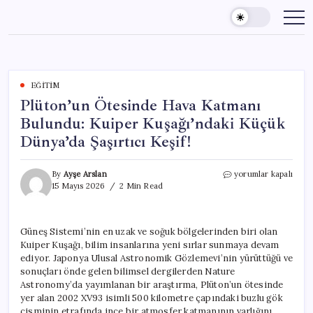
Skip
to
content
EĞITIM
Plüton’un Ötesinde Hava Katmanı
Bulundu: Kuiper Kuşağı’ndaki Küçük
Dünya’da Şaşırtıcı Keşif!
Plüton’un
By
Ayşe Arslan
yorumlar kapalı
Ötesinde
15 Mayıs 2026
2 Min Read
Hava
Katmanı
Bulundu:
Güneş Sistemi’nin en uzak ve soğuk bölgelerinden biri olan
Kuiper
Kuiper Kuşağı, bilim insanlarına yeni sırlar sunmaya devam
Kuşağı’ndaki
Küçük
ediyor. Japonya Ulusal Astronomik Gözlemevi’nin yürüttüğü ve
Dünya’da
sonuçları önde gelen bilimsel dergilerden Nature
Şaşırtıcı
Astronomy’da yayımlanan bir araştırma, Plüton’un ötesinde
Keşif!
yer alan 2002 XV93 isimli 500 kilometre çapındaki buzlu gök
için
cisminin etrafında ince bir atmosfer katmanının varlığını