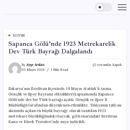
Skip
to
content
EĞITIM
Sapanca Gölü’nde 1923 Metrekarelik
Dev Türk Bayrağı Dalgalandı
Sapanca
By
Ayşe Arslan
yorumlar kapalı
Gölü’nde
20 Mayıs 2026
1 Min Read
1923
Metrekarelik
Dev
Sakarya’nın Serdivan ilçesinde, 19 Mayıs Atatürk’ü Anma,
Türk
Gençlik ve Spor Bayramı etkinlikleri kapsamında Sapanca
Bayrağı
Dalgalandı
Gölü’nde dev bir Türk bayrağı açıldı. Gençlik ve Spor İl
için
Müdürlüğü tarafından düzenlenen etkinlikte, ‘Dünyanın tatlı su
alanında açılan en büyük bayrağı’ olarak tanıtılan 1923
metrekare büyüklüğündeki bayrak, göl kenarındaki Serdivan
Kano ve Kürek Tesisleri’nde suya indirildi.