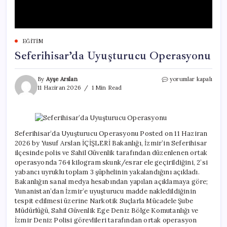
EĞITIM
Seferihisar’da Uyuşturucu Operasyonu
Seferihisar’da
By
Ayşe Arslan
yorumlar kapalı
Uyuşturucu
11 Haziran 2026
1 Min Read
Operasyonu
için
Seferihisar’da Uyuşturucu Operasyonu Posted on 11 Haziran
2026 by Yusuf Arslan İÇİŞLERİ Bakanlığı, İzmir’in Seferihisar
ilçesinde polis ve Sahil Güvenlik tarafından düzenlenen ortak
operasyonda 764 kilogram skunk/esrar ele geçirildiğini, 2’si
yabancı uyruklu toplam 3 şüphelinin yakalandığını açıkladı.
Bakanlığın sanal medya hesabından yapılan açıklamaya göre;
Yunanistan’dan İzmir’e uyuşturucu madde nakledildiğinin
tespit edilmesi üzerine Narkotik Suçlarla Mücadele Şube
Müdürlüğü, Sahil Güvenlik Ege Deniz Bölge Komutanlığı ve
İzmir Deniz Polisi görevlileri tarafından ortak operasyon