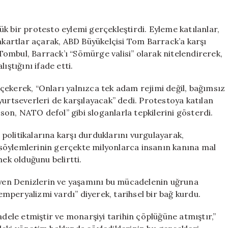
ABD
Büyükelçiliği
Önünde
k bir protesto eylemi gerçekleştirdi. Eyleme katılanlar,
Protesto
ankartlar açarak, ABD Büyükelçisi Tom Barrack’a karşı
Düzenledi:
 Tombul, Barrack’ı “Sömürge valisi” olarak nitelendirerek,
“Topraklarımız
ıştığını ifade etti.
Saltanat
Heveslilerine
çekerek, “Onları yalnızca tek adam rejimi değil, bağımsız
ve
yurtseverleri de karşılayacak” dedi. Protestoya katılan
Trump’ın
 son, NATO defol” gibi sloganlarla tepkilerini gösterdi.
İşbirlikçilerine
Teslim
Etmeyeceğiz”
politikalarına karşı durduklarını vurgulayarak,
için
söylemlerinin gerçekte milyonlarca insanın kanına mal
k olduğunu belirtti.
diyen Denizlerin ve yaşamını bu mücadelenin uğruna
mperyalizmi vardı” diyerek, tarihsel bir bağ kurdu.
adele etmiştir ve monarşiyi tarihin çöplüğüne atmıştır,”