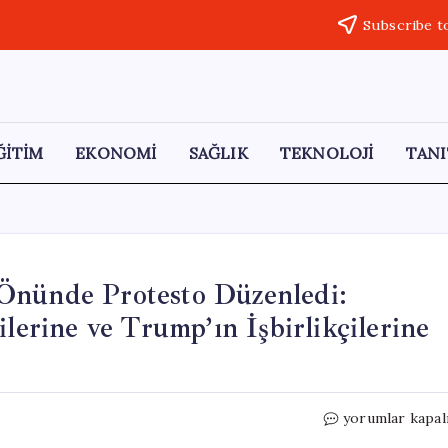
Subscribe t
ĞİTİM
EKONOMİ
SAĞLIK
TEKNOLOJİ
TANI
Önünde Protesto Düzenledi:
ilerine ve Trump’ın İşbirlikçilerine
SOL
yorumlar kapal
Parti,