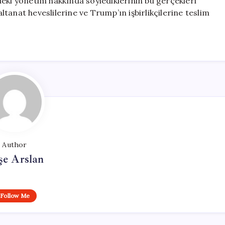
eki yönetim hakkında söylediklerinin bu gerçekleri
tanat heveslilerine ve Trump’ın işbirlikçilerine teslim
Author
şe Arslan
Follow Me