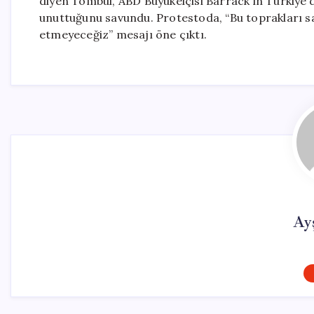
diyen Tombul, ABD Büyükelçisi Barrack’ın Türkiye’d
unuttuğunu savundu. Protestoda, “Bu toprakları sal
etmeyeceğiz” mesajı öne çıktı.
Ay