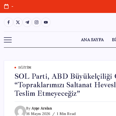
Skip
-
to
content
https://www.facebook.com/
https://twitter.com/
https://t.me/
https://www.instagram.com/
https://youtube.com/
ANA SAYFA
E
EĞITIM
SOL Parti, ABD Büyükelçiliği 
“Topraklarımızı Saltanat Hevesl
Teslim Etmeyeceğiz”
By
Ayşe Arslan
16 Mayıs 2026
1 Min Read