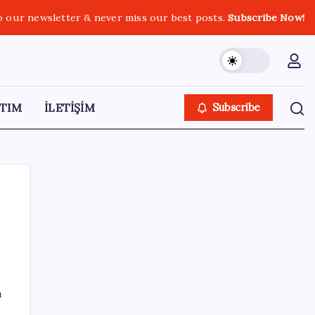
o our newsletter & never miss our best posts.
Subscribe Now!
TIM
İLETİŞİM
Subscribe
SON YAZILAR
Tarihi borsa çöküşü: ‘Kaybedenler Kulübü’
ı
siyasi parti kuruyor!