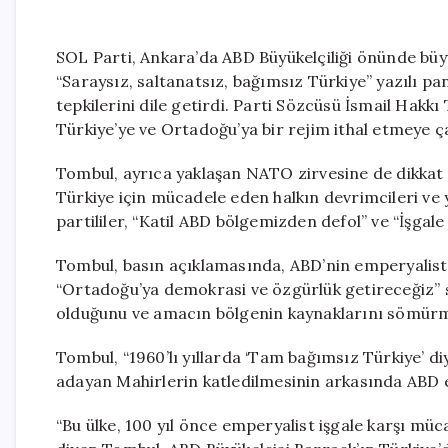
SOL Parti, Ankara’da ABD Büyükelçiliği önünde büyü
“Saraysız, saltanatsız, bağımsız Türkiye” yazılı p
tepkilerini dile getirdi. Parti Sözcüsü İsmail Hakkı
Türkiye’ye ve Ortadoğu’ya bir rejim ithal etmeye çal
Tombul, ayrıca yaklaşan NATO zirvesine de dikkat 
Türkiye için mücadele eden halkın devrimcileri ve 
partililer, “Katil ABD bölgemizden defol” ve “İşgale
Tombul, basın açıklamasında, ABD’nin emperyalist 
“Ortadoğu’ya demokrasi ve özgürlük getireceğiz” 
olduğunu ve amacın bölgenin kaynaklarını sömürme
Tombul, “1960’lı yıllarda ‘Tam bağımsız Türkiye’ 
adayan Mahirlerin katledilmesinin arkasında ABD e
“Bu ülke, 100 yıl önce emperyalist işgale karşı müc