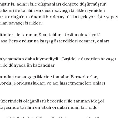
Zirveye
lmiştir ki, adları bile düşmanları dehşete düşürmüştür.
Kim
leri ile tarihin en cesur savaşçı birlikleri yeniden
Yerleşti?
aratorluğu’nun önemli bir detayı dikkat çekiyor. İşte yapay
için
an savaşçı birlikleri:
itimleri ile tanınan Spartalılar, “teslim olmak yok”
evasa Pers ordusuna karşı gösterdikleri cesaret, onları
n yaşamdan daha kıymetliydi. “Buşido” adı verilen savaşçı
rı ile dünyaca ün kazandılar.
anında transa geçtiklerine inanılan Berserkerlar,
ordu. Korkusuzlukları ve acı hissetmemeleri onları
 üzerindeki olağanüstü becerileri ile tanınan Moğol
sayesinde tarihin en etkili ordularından biri oldu.