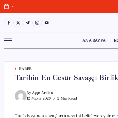
Skip
-
to
content
https://www.facebook.com/
https://twitter.com/
https://t.me/
https://www.instagram.com/
https://youtube.com/
ANA SAYFA
E
HABER
Tarihin En Cesur Savaşçı Birlik
By
Ayşe Arslan
12 Mayıs 2026
2 Min Read
Tarih boyunca savaşların seyrini belirleyen yalnızc