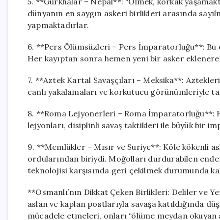
5. **Gurkhalar – Nepal**: “Ölmek, korkak yaşamaktan
dünyanın en saygın askeri birlikleri arasında sayı
yapmaktadırlar.
6. **Pers Ölümsüzleri – Pers İmparatorluğu**: Bu öz
Her kayıptan sonra hemen yeni bir asker eklenere
7. **Aztek Kartal Savaşçıları – Meksika**: Aztekleri
canlı yakalamaları ve korkutucu görünümleriyle ta
8. **Roma Lejyonerleri – Roma İmparatorluğu**:
lejyonları, disiplinli savaş taktikleri ile büyük bir
9. **Memlükler – Mısır ve Suriye**: Köle kökenli 
ordularından biriydi. Moğolları durdurabilen ender
teknolojisi karşısında geri çekilmek durumunda kal
**Osmanlı’nın Dikkat Çeken Birlikleri: Deliler ve Y
aslan ve kaplan postlarıyla savaşa katıldığında dü
mücadele etmeleri, onları “ölüme meydan okuyan as