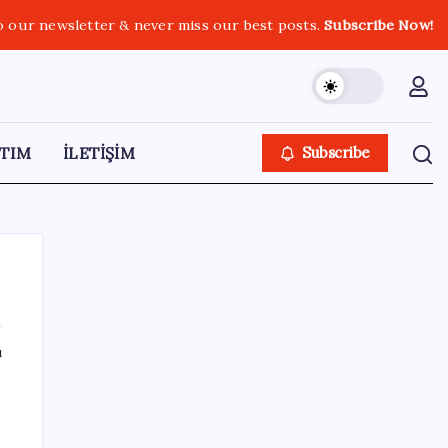
o our newsletter & never miss our best posts.
Subscribe Now!
TIM
İLETİŞİM
Subscribe
ı
SON YAZILAR
ABD’den Türk zeytinyağına vergi engeli:
İhracatçılardan acil çağrı