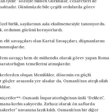
 iyidir” sözüyle bilinen Gurkhalar, cesaretleri ile
lmaktadır. Günümüzde bile çeşitli ordularda görev
el birlik, sayılarının asla eksilmemesiyle tanınıyordu.
k, ordunun gücünü koruyorlardı.
n elit savaşçıları olan Kartal Savaşçıları, düşmanlarını
nınmışlardır.
 Hem savaşçı hem de mühendis olarak görev yapan Roma
 imparatorluğun temellerini atmışlardır.
askerlerden oluşan Memlükler, dönemin en güçlü
 güçler arasında yer alsalar da, Osmanlı’nın ateşli silah
dılar.
eniçeriler**: Osmanlı İmparatorluğu’nun ünlü “Delileri”,
şmana korku salıyordu. Zırhsız olarak ön saflarda
kerler” unvanına layık kıldı. Osmanlı’nın bir diğer