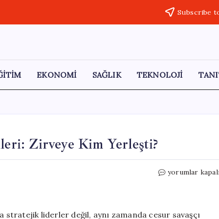
Subscribe t
ĞİTİM
EKONOMİ
SAĞLIK
TEKNOLOJİ
TANI
leri: Zirveye Kim Yerleşti?
Tarihin
yorumlar kapal
En
Cesur
Savaşçı
Birlikleri:
a stratejik liderler değil, aynı zamanda cesur savaşçı