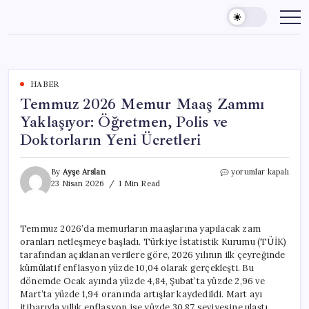
Skip
to
content
HABER
Temmuz 2026 Memur Maaş Zammı
Yaklaşıyor: Öğretmen, Polis ve
Doktorların Yeni Ücretleri
Temmuz
By
Ayşe Arslan
yorumlar kapalı
2026
23 Nisan 2026
1 Min Read
Memur
Maaş
Zammı
Temmuz 2026’da memurların maaşlarına yapılacak zam
Yaklaşıyor:
oranları netleşmeye başladı. Türkiye İstatistik Kurumu (TÜİK)
Öğretmen,
Polis
tarafından açıklanan verilere göre, 2026 yılının ilk çeyreğinde
ve
kümülatif enflasyon yüzde 10,04 olarak gerçekleşti. Bu
Doktorların
dönemde Ocak ayında yüzde 4,84, Şubat’ta yüzde 2,96 ve
Yeni
Mart’ta yüzde 1,94 oranında artışlar kaydedildi. Mart ayı
Ücretleri
itibarıyla yıllık enflasyon ise yüzde 30,87 seviyesine ulaştı.