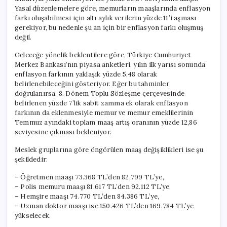
için
Yasal düzenlemelere göre, memurların maaşlarında enflasyon
farkı oluşabilmesi için altı aylık verilerin yüzde 11’i aşması
gerekiyor, bu nedenle şu an için bir enflasyon farkı oluşmuş
değil.
Geleceğe yönelik beklentilere göre, Türkiye Cumhuriyet
Merkez Bankası’nın piyasa anketleri, yılın ilk yarısı sonunda
enflasyon farkının yaklaşık yüzde 5,48 olarak
belirlenebileceğini gösteriyor. Eğer bu tahminler
doğrulanırsa, 8. Dönem Toplu Sözleşme çerçevesinde
belirlenen yüzde 7’lik sabit zamma ek olarak enflasyon
farkının da eklenmesiyle memur ve memur emeklilerinin
Temmuz ayındaki toplam maaş artış oranının yüzde 12,86
seviyesine çıkması bekleniyor.
Meslek gruplarına göre öngörülen maaş değişiklikleri ise şu
şekildedir:
– Öğretmen maaşı 73.368 TL’den 82.799 TL’ye,
– Polis memuru maaşı 81.617 TL’den 92.112 TL’ye,
– Hemşire maaşı 74.770 TL’den 84.386 TL’ye,
– Uzman doktor maaşı ise 150.426 TL’den 169.784 TL’ye
yükselecek.