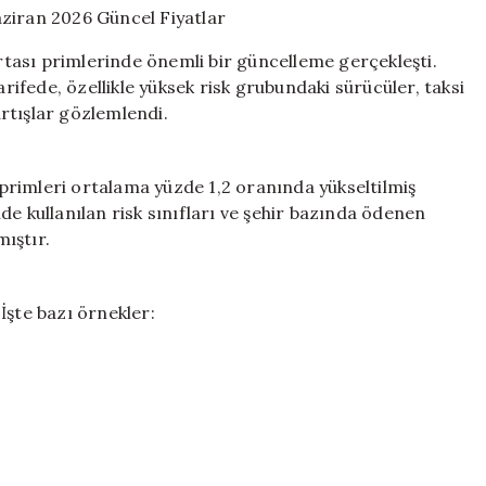
Gösterdi!
Haziran
ortası primlerinde önemli bir güncelleme gerçekleşti.
2026
arifede, özellikle yüksek risk grubundaki sürücüler, taksi
Güncel
artışlar gözlemlendi.
Fiyatlar
için
rimleri ortalama yüzde 1,2 oranında yükseltilmiş
de kullanılan risk sınıfları ve şehir bazında ödenen
mıştır.
 İşte bazı örnekler: