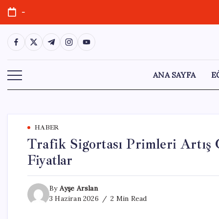
Skip
-
to
content
https://www.facebook.com/
https://twitter.com/
https://t.me/
https://www.instagram.com/
https://youtube.com/
ANA SAYFA
E
HABER
Trafik Sigortası Primleri Artış
Fiyatlar
By
Ayşe Arslan
3 Haziran 2026
2 Min Read