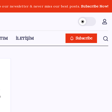
o our newsletter & never miss our best posts.
Subscribe Now!
TIM
İLETİŞİM
Subscribe
SON YAZILAR
ı
ABD’den Türk zeytinyağına vergi engeli:
İhracatçılardan acil çağrı