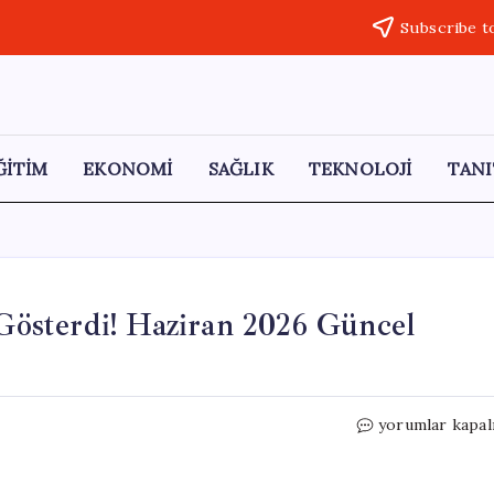
Subscribe t
ĞİTİM
EKONOMİ
SAĞLIK
TEKNOLOJİ
TANI
 Gösterdi! Haziran 2026 Güncel
Trafik
yorumlar kapal
Sigortası
Primleri
Artış