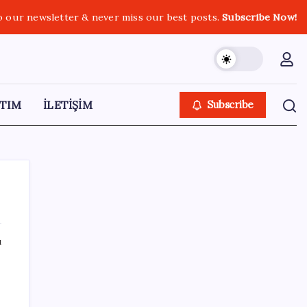
o our newsletter & never miss our best posts.
Subscribe Now!
TIM
İLETİŞİM
Subscribe
ı
SON YAZILAR
Electronic Arts Satıldı