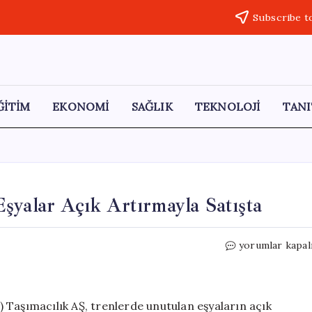
Subscribe t
ĞİTİM
EKONOMİ
SAĞLIK
TEKNOLOJİ
TANI
şyalar Açık Artırmayla Satışta
**
yorumlar kapal
Trenlerde
En
Sık
Unutulan
 Taşımacılık AŞ, trenlerde unutulan eşyaların açık