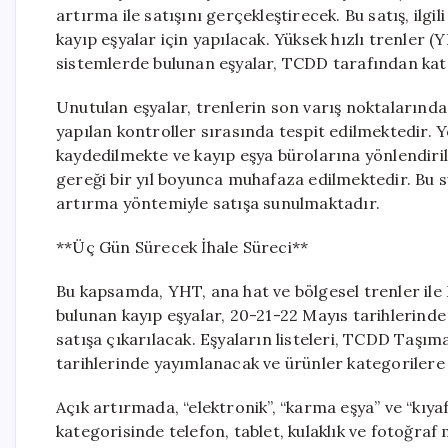
artırma ile satışını gerçekleştirecek. Bu satış, ilg
kayıp eşyalar için yapılacak. Yüksek hızlı trenler (YH
sistemlerde bulunan eşyalar, TCDD tarafından kateg
Unutulan eşyalar, trenlerin son varış noktalarında
yapılan kontroller sırasında tespit edilmektedir. Yo
kaydedilmekte ve kayıp eşya bürolarına yönlendirilm
gereği bir yıl boyunca muhafaza edilmektedir. Bu 
artırma yöntemiyle satışa sunulmaktadır.
**Üç Gün Sürecek İhale Süreci**
Bu kapsamda, YHT, ana hat ve bölgesel trenler il
bulunan kayıp eşyalar, 20-21-22 Mayıs tarihlerinde
satışa çıkarılacak. Eşyaların listeleri, TCDD Taşım
tarihlerinde yayımlanacak ve ürünler kategorilere
Açık artırmada, “elektronik”, “karma eşya” ve “kıyaf
kategorisinde telefon, tablet, kulaklık ve fotoğraf