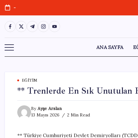
Skip
-
to
content
https://www.facebook.com/
https://twitter.com/
https://t.me/
https://www.instagram.com/
https://youtube.com/
ANA SAYFA
E
EĞITIM
** Trenlerde En Sık Unutulan E
By
Ayşe Arslan
13 Mayıs 2026
2 Min Read
** Türkiye Cumhuriyeti Devlet Demiryolları (TCDD)