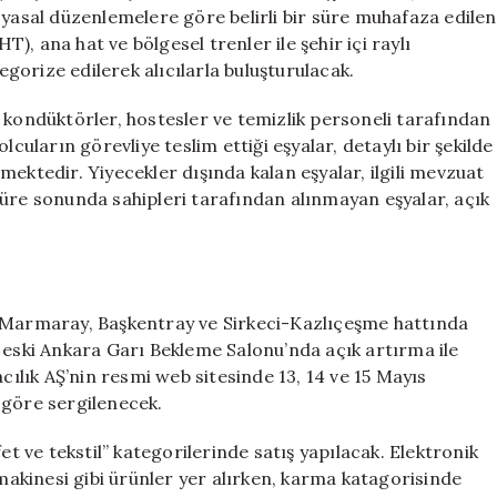
Eşyalar
ili yasal düzenlemelere göre belirli bir süre muhafaza edilen
Açık
T), ana hat ve bölgesel trenler ile şehir içi raylı
Artırmayla
orize edilerek alıcılarla buluşturulacak.
Satışta
için
 kondüktörler, hostesler ve temizlik personeli tarafından
lcuların görevliye teslim ettiği eşyalar, detaylı bir şekilde
ektedir. Yiyecekler dışında kalan eşyalar, ilgili mevzuat
süre sonunda sahipleri tarafından alınmayan eşyalar, açık
e Marmaray, Başkentray ve Sirkeci-Kazlıçeşme hattında
 eski Ankara Garı Bekleme Salonu’nda açık artırma ile
acılık AŞ’nin resmi web sitesinde 13, 14 ve 15 Mayıs
 göre sergilenecek.
et ve tekstil” kategorilerinde satış yapılacak. Elektronik
 makinesi gibi ürünler yer alırken, karma katagorisinde