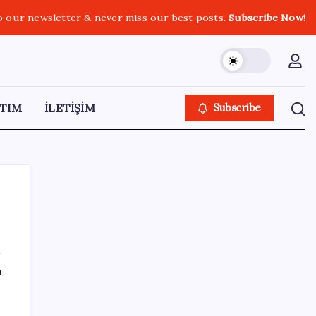
o our newsletter & never miss our best posts.
Subscribe Now!
TIM
İLETİŞİM
Subscribe
SON YAZILAR
ı
ABD’den Türk zeytinyağına vergi engeli:
İhracatçılardan acil çağrı