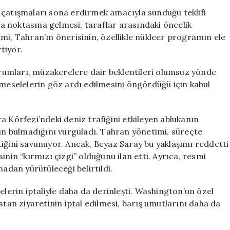
Diplomatik
 çatışmaları sona erdirmek amacıyla sunduğu teklifi
Süreçte
 noktasına gelmesi, taraflar arasındaki öncelik
Kriz
mi, Tahran’ın önerisinin, özellikle nükleer programın ele
Devam
tiyor.
Ediyor
için
yorumları, müzakerelere dair beklentileri olumsuz yönde
eer meselelerin göz ardı edilmesini öngördüğü için kabul
a Körfezi’ndeki deniz trafiğini etkileyen ablukanın
n bulmadığını vurguladı. Tahran yönetimi, süreçte
iğini savunuyor. Ancak, Beyaz Saray bu yaklaşımı reddetti
n “kırmızı çizgi” olduğunu ilan etti. Ayrıca, resmi
dan yürütüleceği belirtildi.
elerin iptaliyle daha da derinleşti. Washington’un özel
stan ziyaretinin iptal edilmesi, barış umutlarını daha da