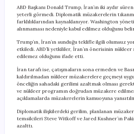
ABD Başkanı Donald Trump, İran’ın iki aydır süren
yeterli görmedi. Diplomatik müzakerelerin tıkanma
farklılıklarından kaynaklanıyor. Washington yöneti
alınmaması nedeniyle kabul edilmez olduğunu belir
Trump’ın, İran’ın sunduğu teklifle ilgili olumsuz 
etkiledi. ABD’li yetkililer, İran’ın önerisinin nükl
edilemez olduğunu ifade etti.
İran tarafı ise, çatışmaların sona ermeden ve Basr
kaldırılmadan nükleer müzakerelere geçmeyi uygu
önceliğin sahadaki gerilimi azaltmak olması gerekt
ve nükleer programın doğrudan müzakere edilmesini
açıklamalarda müzakerelerin kamuoyuna yansıtılma
Diplomatik ilişkilerdeki gerilim, planlanan müzaker
temsilcileri Steve Witkoff ve Jared Kushner’ın Paki
azalttı.