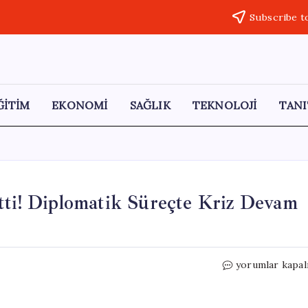
Subscribe t
ĞİTİM
EKONOMİ
SAĞLIK
TEKNOLOJİ
TANI
tti! Diplomatik Süreçte Kriz Devam
Trump,
yorumlar kapal
İran’ın
Teklifini
Reddetti!