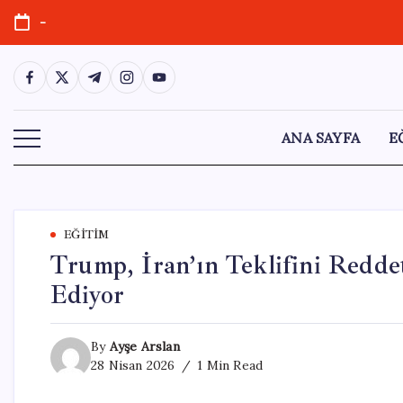
Skip
-
to
content
https://www.facebook.com/
https://twitter.com/
https://t.me/
https://www.instagram.com/
https://youtube.com/
ANA SAYFA
E
EĞITIM
Trump, İran’ın Teklifini Redde
Ediyor
By
Ayşe Arslan
28 Nisan 2026
1 Min Read