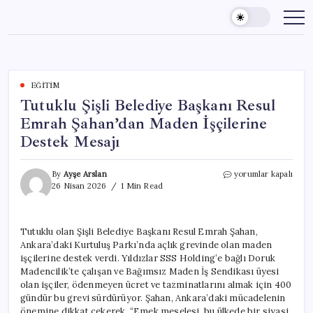
Skip
to
content
EĞITIM
Tutuklu Şişli Belediye Başkanı Resul
Emrah Şahan’dan Maden İşçilerine
Destek Mesajı
Tutuklu
By
Ayşe Arslan
yorumlar kapalı
Şişli
26 Nisan 2026
1 Min Read
Belediye
Başkanı
Resul
Tutuklu olan Şişli Belediye Başkanı Resul Emrah Şahan,
Emrah
Ankara’daki Kurtuluş Parkı’nda açlık grevinde olan maden
Şahan’dan
Maden
işçilerine destek verdi. Yıldızlar SSS Holding’e bağlı Doruk
İşçilerine
Madencilik’te çalışan ve Bağımsız Maden İş Sendikası üyesi
Destek
olan işçiler, ödenmeyen ücret ve tazminatlarını almak için 400
Mesajı
gündür bu grevi sürdürüyor. Şahan, Ankara’daki mücadelenin
için
önemine dikkat çekerek, “Emek meselesi, bu ülkede bir siyasi