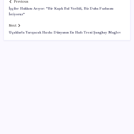
Previous
İşçiler Hakkını Arıyor: “Bir Kaşık Bal Verildi, Biz Daha Fazlasını
İstiyoruz”
Next
Uçaklarla Yarışacak Hızda: Dünyanın En Hızlı Treni Şanghay Maglev
SON YAZILAR
ABD’den Türk zeytinyağına vergi engeli:
İhracatçılardan acil çağrı
Electronic Arts Satıldı