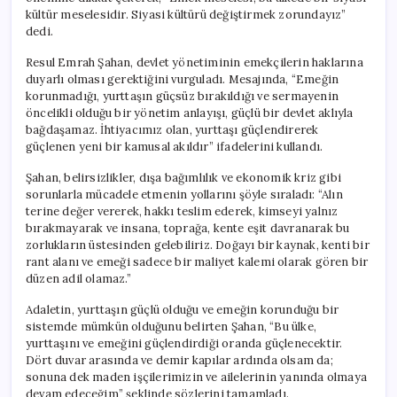
kültür meselesidir. Siyasi kültürü değiştirmek zorundayız”
dedi.
Resul Emrah Şahan, devlet yönetiminin emekçilerin haklarına
duyarlı olması gerektiğini vurguladı. Mesajında, “Emeğin
korunmadığı, yurttaşın güçsüz bırakıldığı ve sermayenin
öncelikli olduğu bir yönetim anlayışı, güçlü bir devlet aklıyla
bağdaşamaz. İhtiyacımız olan, yurttaşı güçlendirerek
güçlenen yeni bir kamusal akıldır” ifadelerini kullandı.
Şahan, belirsizlikler, dışa bağımlılık ve ekonomik kriz gibi
sorunlarla mücadele etmenin yollarını şöyle sıraladı: “Alın
terine değer vererek, hakkı teslim ederek, kimseyi yalnız
bırakmayarak ve insana, toprağa, kente eşit davranarak bu
zorlukların üstesinden gelebiliriz. Doğayı bir kaynak, kenti bir
rant alanı ve emeği sadece bir maliyet kalemi olarak gören bir
düzen adil olamaz.”
Adaletin, yurttaşın güçlü olduğu ve emeğin korunduğu bir
sistemde mümkün olduğunu belirten Şahan, “Bu ülke,
yurttaşını ve emeğini güçlendirdiği oranda güçlenecektir.
Dört duvar arasında ve demir kapılar ardında olsam da;
sonuna dek maden işçilerimizin ve ailelerinin yanında olmaya
devam edeceğim” şeklinde sözlerini tamamladı.