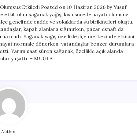
Hayatı
Olumsuz Etkiledi Posted on 10 Haziran 2026 by Yusuf
Olumsuz
e etkili olan sağanak yağış, kısa sürede hayatı olumsuz
Etkiledi
ilçe genelinde cadde ve sokaklarda su birikintileri oluştu.
için
ndaşlar, kapalı alanlara sığınırken, pazar esnafı da
 harcadı. Sağanak yağış özellikle ilçe merkezinde etkisini
n hayat normale dönerken, vatandaşlar benzer durumlara
 etti. Yarım saat süren sağanak, özellikle açık alanda
anlar yaşattı. – MUĞLA
Author