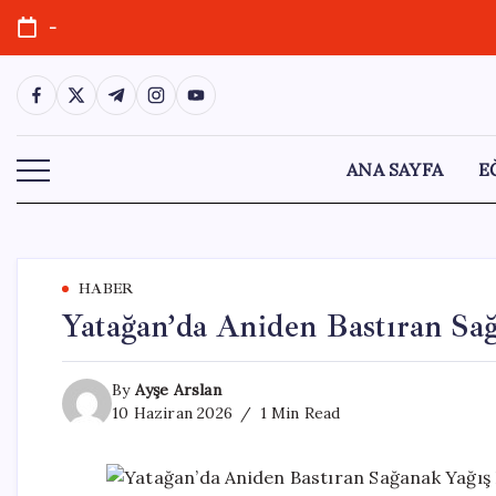
Skip
-
to
content
https://www.facebook.com/
https://twitter.com/
https://t.me/
https://www.instagram.com/
https://youtube.com/
ANA SAYFA
E
HABER
Yatağan’da Aniden Bastıran Sa
By
Ayşe Arslan
10 Haziran 2026
1 Min Read