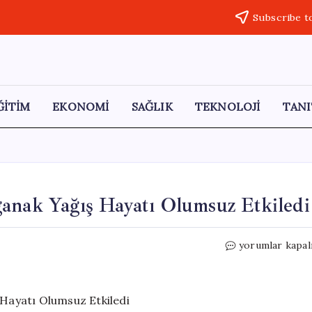
Subscribe t
ĞİTİM
EKONOMİ
SAĞLIK
TEKNOLOJİ
TANI
ğanak Yağış Hayatı Olumsuz Etkiledi
Yatağan’da
yorumlar kapal
Aniden
Bastıran
Sağanak
Yağış