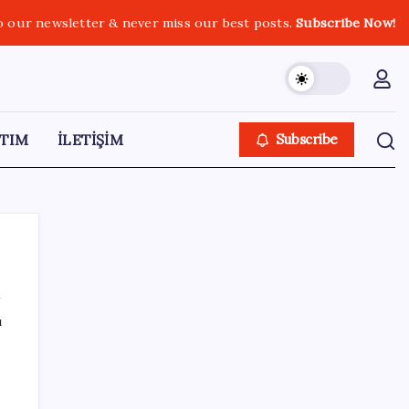
o our newsletter & never miss our best posts.
Subscribe Now!
TIM
İLETİŞİM
Subscribe
ı
SON YAZILAR
Borsada 4 büyüklerin yarışı kızıştı:
Yatırımcısına kazandıran tek takım