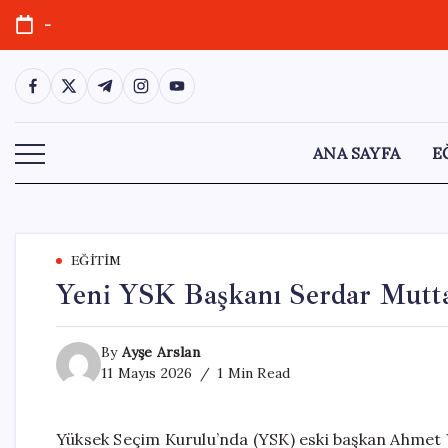
Skip
-
to
content
https://www.facebook.com/
https://twitter.com/
https://t.me/
https://www.instagram.com/
https://youtube.com/
ANA SAYFA
E
EĞITIM
Yeni YSK Başkanı Serdar Mutta
By
Ayşe Arslan
11 Mayıs 2026
1 Min Read
Yüksek Seçim Kurulu’nda (YSK) eski başkan Ahmet 