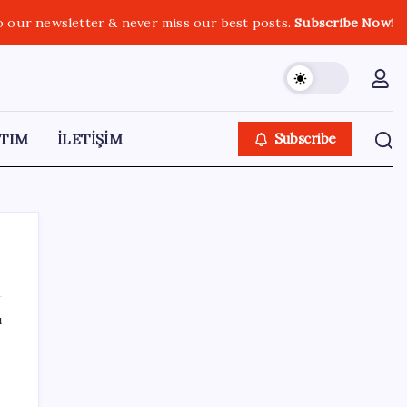
o our newsletter & never miss our best posts.
Subscribe Now!
TIM
İLETİŞİM
Subscribe
ı
SON YAZILAR
ABD’den Türk zeytinyağına vergi engeli:
İhracatçılardan acil çağrı