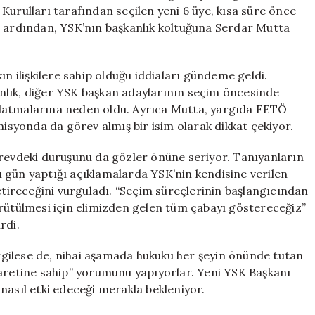
Hakkında
Kurulları tarafından seçilen yeni 6 üye, kısa süre önce
Bilgiler
n ardından, YSK’nın başkanlık koltuğuna Serdar Mutta
Ortaya
Çıktı
için
ın ilişkilere sahip olduğu iddiaları gündeme geldi.
nlık, diğer YSK başkan adaylarının seçim öncesinde
vaşlatmalarına neden oldu. Ayrıca Mutta, yargıda FETÖ
syonda da görev almış bir isim olarak dikkat çekiyor.
örevdeki duruşunu da gözler önüne seriyor. Tanıyanların
 gün yaptığı açıklamalarda YSK’nin kendisine verilen
getireceğini vurguladı. “Seçim süreçlerinin başlangıcından
ürütülmesi için elimizden gelen tüm çabayı göstereceğiz”
rdi.
sergilese de, nihai aşamada hukuku her şeyin önünde tutan
cesaretine sahip” yorumunu yapıyorlar. Yeni YSK Başkanı
nasıl etki edeceği merakla bekleniyor.