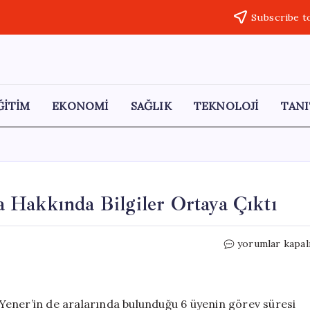
Subscribe t
ĞİTİM
EKONOMİ
SAĞLIK
TEKNOLOJİ
TANI
 Hakkında Bilgiler Ortaya Çıktı
Yeni
yorumlar kapal
YSK
Başkanı
Serdar
Mutta
Yener’in de aralarında bulunduğu 6 üyenin görev süresi