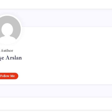
Author
şe Arslan
Follow Me