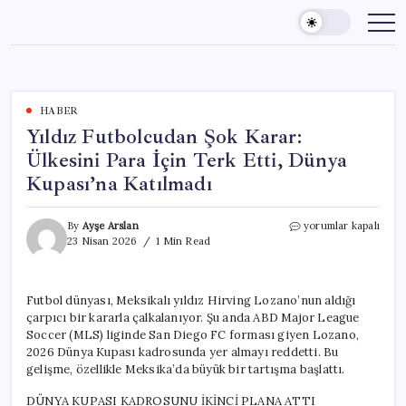
Skip
to
content
HABER
Yıldız Futbolcudan Şok Karar:
Ülkesini Para İçin Terk Etti, Dünya
Kupası’na Katılmadı
Yıldız
By
Ayşe Arslan
yorumlar kapalı
Futbolcudan
23 Nisan 2026
1 Min Read
Şok
Karar:
Ülkesini
Futbol dünyası, Meksikalı yıldız Hirving Lozano’nun aldığı
Para
çarpıcı bir kararla çalkalanıyor. Şu anda ABD Major League
İçin
Terk
Soccer (MLS) liginde San Diego FC forması giyen Lozano,
Etti,
2026 Dünya Kupası kadrosunda yer almayı reddetti. Bu
Dünya
gelişme, özellikle Meksika’da büyük bir tartışma başlattı.
Kupası’na
Katılmadı
DÜNYA KUPASI KADROSUNU İKİNCİ PLANA ATTI