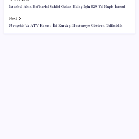
İstanbul Altın Rafinerisi Sahibi Özkan Halaç İçin 829 Yıl Hapis İstemi
Next
Nevşehir’de ATV Kazası: İki Kardeşi Hastaneye Götüren Talihsizlik
SON YAZILAR
ABD’den Türk zeytinyağına vergi engeli:
İhracatçılardan acil çağrı
Electronic Arts Satıldı
Tüm Yerel-Sen’den yeni çözüm sürecine tepki: