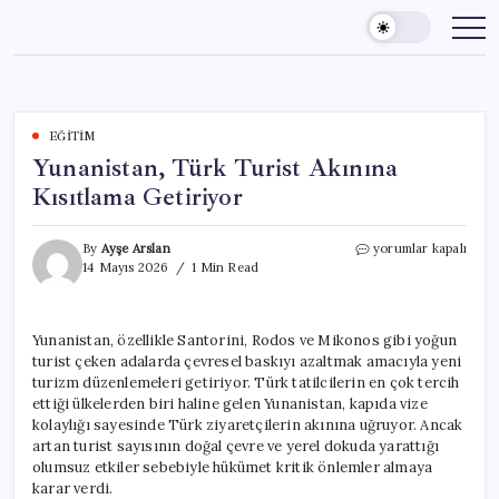
Skip
to
content
EĞITIM
Yunanistan, Türk Turist Akınına
Kısıtlama Getiriyor
Yunanistan,
By
Ayşe Arslan
yorumlar kapalı
Türk
14 Mayıs 2026
1 Min Read
Turist
Akınına
Kısıtlama
Yunanistan, özellikle Santorini, Rodos ve Mikonos gibi yoğun
Getiriyor
turist çeken adalarda çevresel baskıyı azaltmak amacıyla yeni
için
turizm düzenlemeleri getiriyor. Türk tatilcilerin en çok tercih
ettiği ülkelerden biri haline gelen Yunanistan, kapıda vize
kolaylığı sayesinde Türk ziyaretçilerin akınına uğruyor. Ancak
artan turist sayısının doğal çevre ve yerel dokuda yarattığı
olumsuz etkiler sebebiyle hükümet kritik önlemler almaya
karar verdi.