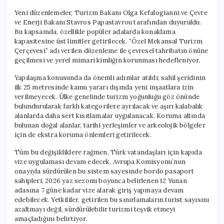
Yeni düzenlemeler, Turizm Bakanı Olga Kefalogianni ve Çevre
ve Enerji Bakanı Stavros Papastavrou tarafından duyuruldu.
Bu kapsamda, özellikle popüler adalarda konaklama
kapasitesine üst limitler getirilecek. “Özel Mekansal Turizm
Çerçevesi” adı verilen düzenleme ile çevresel tahribatın önüne
geçilmesi ve yerel mimari kimliğin korunması hedefleniyor.
Yapılaşma konusunda da önemli adımlar atıldı; sahil şeridinin
ilk 25 metresinde kamu yararı dışında yeni inşaatlara izin
verilmeyecek. Ülke genelinde turizm yoğunluğu göz önünde
bulundurularak farklı kategorilere ayrılacak ve aşırı kalabalık
alanlarda daha sert kısıtlamalar uygulanacak. Koruma altında
bulunan doğal alanlar, tarihi yerleşimler ve arkeolojik bölgeler
için de ekstra koruma önlemleri getirilecek.
Tüm bu değişikliklere rağmen, Türk vatandaşları için kapıda
vize uygulaması devam edecek. Avrupa Komisyonu’nun
onayıyla sürdürülen bu sistem sayesinde bordo pasaport
sahipleri, 2026 yaz sezonu boyunca belirlenen 12 Yunan
adasına 7 güne kadar vize alarak giriş yapmaya devam
edebilecek. Yetkililer, getirilen bu sınırlamaların turist sayısını
azaltmayı değil, sürdürülebilir turizmi teşvik etmeyi
amaçladığını belirtiyor.