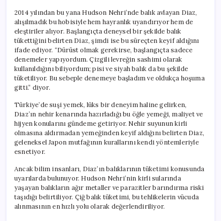
2014 yılından bu yana Hudson Nehri’nde balık avlayan Diaz,
alışılmadık bu hobisiyle hem hayranlık uyandırıyor hem de
eleştiriler alıyor. Başlangıçta deneysel bir şekilde balık
tükettiğini belirten Diaz, şimdi ise bu süreçten keyif aldığını
ifade ediyor. “Dürüst olmak gerekirse, başlangıçta sadece
denemeler yapıyordum. Çizgili levreğin sashimi olarak
kullanıldığını biliyordum; pisi ve siyah balık da bu şekilde
tüketiliyor. Bu sebeple denemeye başladım ve oldukça hoşuma
gitti.” diyor.
Türkiye’de suşi yemek, lüks bir deneyim haline gelirken,
Diaz’ın nehir kenarında hazırladığı bu öğle yemeği, maliyet ve
hijyen konularını gündeme getiriyor. Nehir suyunun kirli
olmasına aldırmadan yemeğinden keyif aldığını belirten Diaz,
geleneksel Japon mutfağının kurallarını kendi yöntemleriyle
esnetiyor.
Ancak bilim insanları, Diaz’ın balıklarının tüketimi konusunda
uyarılarda bulunuyor. Hudson Nehri’nin kirli sularında
yaşayan balıkların ağır metaller ve parazitler barındırma riski
taşıdığı belirtiliyor. Çiğ balık tüketimi, bu tehlikelerin vücuda
alınmasının en hızlı yolu olarak değerlendiriliyor.