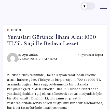
Skip
to
content
EĞITIM
Yunusları Görünce İlham Aldı: 1000
TL’lik Suşi İle Bedava Lezzet
Yunusları
By
Ayşe Arslan
yorumlar kapalı
Görünce
27 Nisan 2026
1 Min Read
İlham
Aldı:
1000
27 Nisan 2026 tarihinde, Hakan Kaplan tarafından kaleme
TL’lik
alınan habere göre, Türkiye’de bir porsiyonu 700 ile 1000 TL
Suşi
İle
arasında değişen lüks suşi, beklenmedik bir ortamda
Bedava
karşımıza çıktı. ABD’li Gilberto Diaz Jr., Hudson Nehri’nden
Lezzet
yakaladığı balıkları çiğ olarak tüketerek sosyal medyada büyük
için
bir etki yarattı. Düşünün ki, dünyanın en prestijli
restoranlarında servis edilen suşiyi, kirli bir nehrin kenarında,
basit bir taşın üstünde hazırlıyorsunuz!