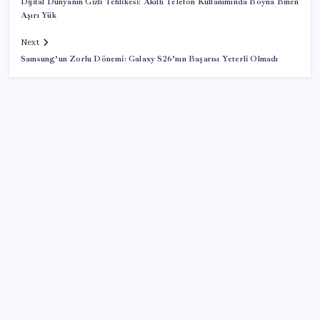
Dijital Dünyanın Gizli Tehlikesi: Akıllı Telefon Kullanımında Boyna Binen
Aşırı Yük
Next
Samsung’un Zorlu Dönemi: Galaxy S26’nın Başarısı Yeterli Olmadı
SON YAZILAR
Çerçeve yasa kabul edilmişti: Bahçeli ‘evine dönmeli’
demişti… Yılmaz’dan kritik Demirtaş açıklaması
Pezeşkiyan: Teslim olmaya zorlanırsak savaşırız,
boyun eğmeyiz