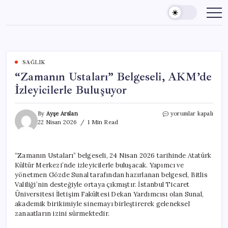
Skip
to
content
SAĞLIK
“Zamanın Ustaları” Belgeseli, AKM’de
İzleyicilerle Buluşuyor
“Zamanın
By
Ayşe Arslan
yorumlar kapalı
Ustaları”
22 Nisan 2026
1 Min Read
Belgeseli,
AKM’de
İzleyicilerle
“Zamanın Ustaları” belgeseli, 24 Nisan 2026 tarihinde Atatürk
Buluşuyor
Kültür Merkezi’nde izleyicilerle buluşacak. Yapımcı ve
için
yönetmen Gözde Sunal tarafından hazırlanan belgesel, Bitlis
Valiliği’nin desteğiyle ortaya çıkmıştır. İstanbul Ticaret
Üniversitesi İletişim Fakültesi Dekan Yardımcısı olan Sunal,
akademik birikimiyle sinemayı birleştirerek geleneksel
zanaatların izini sürmektedir.