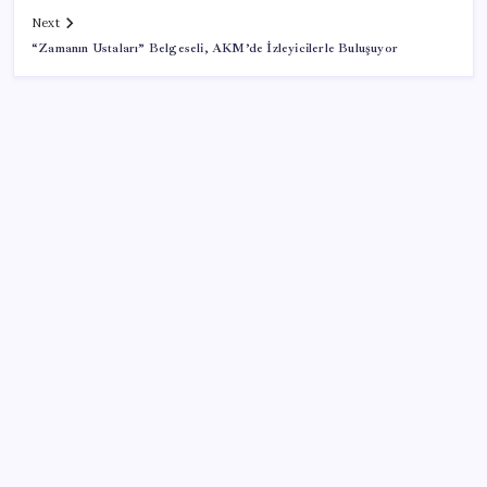
Next
“Zamanın Ustaları” Belgeseli, AKM’de İzleyicilerle Buluşuyor
SON YAZILAR
Electronic Arts Satıldı
Tüm Yerel-Sen’den yeni çözüm sürecine tepki:
‘Terörle pazarlık olmaz’
Resmen Meclis’e sunuldu: İşte 10 soruda ‘çerçeve
yasa’ teklifi…
CarrefourSA’dan dikkat çeken ‘alkol’ kararı: Stoklar