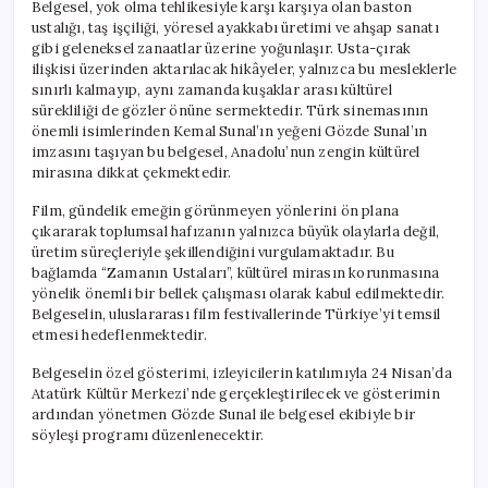
Belgesel, yok olma tehlikesiyle karşı karşıya olan baston
ustalığı, taş işçiliği, yöresel ayakkabı üretimi ve ahşap sanatı
gibi geleneksel zanaatlar üzerine yoğunlaşır. Usta-çırak
ilişkisi üzerinden aktarılacak hikâyeler, yalnızca bu mesleklerle
sınırlı kalmayıp, aynı zamanda kuşaklar arası kültürel
sürekliliği de gözler önüne sermektedir. Türk sinemasının
önemli isimlerinden Kemal Sunal’ın yeğeni Gözde Sunal’ın
imzasını taşıyan bu belgesel, Anadolu’nun zengin kültürel
mirasına dikkat çekmektedir.
Film, gündelik emeğin görünmeyen yönlerini ön plana
çıkararak toplumsal hafızanın yalnızca büyük olaylarla değil,
üretim süreçleriyle şekillendiğini vurgulamaktadır. Bu
bağlamda “Zamanın Ustaları”, kültürel mirasın korunmasına
yönelik önemli bir bellek çalışması olarak kabul edilmektedir.
Belgeselin, uluslararası film festivallerinde Türkiye’yi temsil
etmesi hedeflenmektedir.
Belgeselin özel gösterimi, izleyicilerin katılımıyla 24 Nisan’da
Atatürk Kültür Merkezi’nde gerçekleştirilecek ve gösterimin
ardından yönetmen Gözde Sunal ile belgesel ekibiyle bir
söyleşi programı düzenlenecektir.