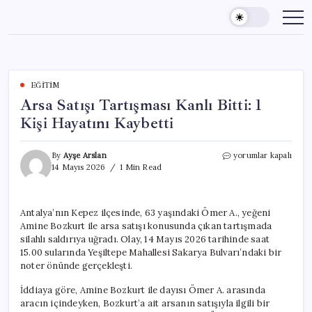
Skip
to
content
EĞITIM
Arsa Satışı Tartışması Kanlı Bitti: 1
Kişi Hayatını Kaybetti
Arsa
By
Ayşe Arslan
yorumlar kapalı
Satışı
14 Mayıs 2026
1 Min Read
Tartışması
Kanlı
Bitti:
Antalya’nın Kepez ilçesinde, 63 yaşındaki Ömer A., yeğeni
1
Amine Bozkurt ile arsa satışı konusunda çıkan tartışmada
Kişi
Hayatını
silahlı saldırıya uğradı. Olay, 14 Mayıs 2026 tarihinde saat
Kaybetti
15.00 sularında Yeşiltepe Mahallesi Sakarya Bulvarı’ndaki bir
için
noter önünde gerçekleşti.
İddiaya göre, Amine Bozkurt ile dayısı Ömer A. arasında
aracın içindeyken, Bozkurt’a ait arsanın satışıyla ilgili bir